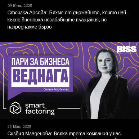
09 Юни, 2025
Стоилка Арсова: Бяхме от държавите, които най-
късно внедриха незабавните плащания, но
напреднахме бързо
23 Май, 2025
Силвия Младенова: Всяка трета компания у нас