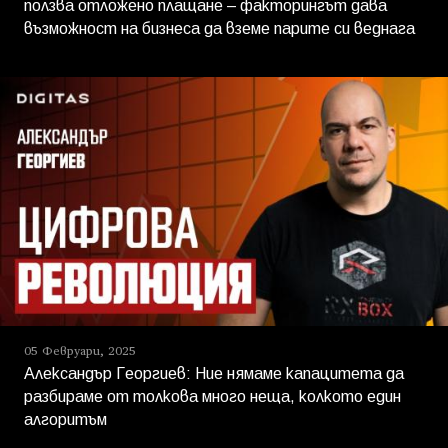
ползва отложено плащане – факторингът дава
възможност на бизнеса да вземе парите си веднага
05 Февруари, 2025
Александър Георгиев: Ние нямаме капацитета да
разбираме от толкова много неща, колкото един
алгоритъм