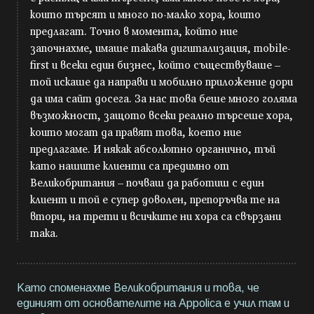
които търсят и много по-малко хора, които
предлагат. Точно в момента, който ние
започнахме, имаше такава дигитализация, mobile-
first и всеки един бизнес, който съществуваше –
той искаше да направи и мобилно приложение дори
да има сайт досега. За нас това беше много голяма
възможност, защото всеки реално търсеше хора,
които могат да правят това, което ние
предлагаме. И някак абсолютно органично, тъй
като нашите клиенти са предимно от
Великобритания – почваш да работиш с един
клиент и той е супер доволен, препоръчва те на
втори, на трети и всичките ни хора са свързани
така.
Като споменахме Великобритания и това, че
единият от основателите на Appolica е учил там и