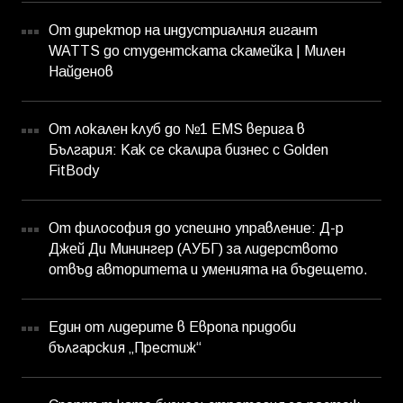
От директор на индустриалния гигант
WATTS до студентската скамейка | Милен
Найденов
От локален клуб до №1 EMS верига в
България: Как се скалира бизнес с Golden
FitBody
От философия до успешно управление: Д-р
Джей Ди Минингер (АУБГ) за лидерството
отвъд авторитета и уменията на бъдещето.
Един от лидерите в Европа придоби
българския „Престиж“