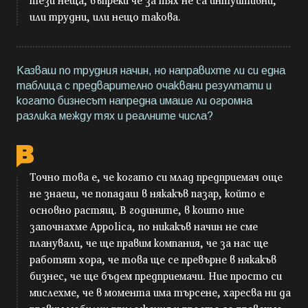
тези неща, въпреки че за тях не са интуитивни,
или трудни, или нещо такова.
Казваш по трудния начин, но направихте ли си една
таблица с предварително очаквани резултати и
когато бизнесът напредна имаше ли огромна
разлика между тях и реалните числа?
Точно това е, че когато си млад предприемач още
не знаеш, че попадаш в някакъв пазар, който е
основно растящ. В годините, в които ние
започнахме Appolica, по никакъв начин не сме
планували, че ще правим компания, че за нас ще
работят хора, че това ще се превърне в някакъв
бизнес, че ще бъдем предприемачи. Ние просто си
мислехме, че в момента има търсене, харесва ни да