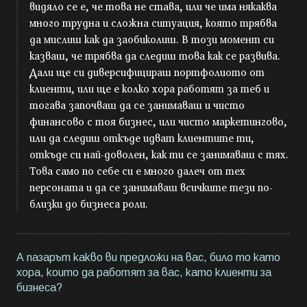
видяло се е, че това не става, или че има някаква
много трудна и сложна ситуация, която трябва
да мислиш как да заобиколиш. В този момент си
казваш, че трябва да следиш това как се развива.
Дали ще си диверсифицираш портфолиото от
клиенти, или ще е колко хора работят за теб и
тогава започваш да се занимаваш и чисто
финансово с тоя бизнес, или чисто маркетингово,
или да следиш откъде идват клиентите ти,
откъде си най-доволен, как ти се занимаваш с тях.
Това само по себе си е много далеч от тех
персоната и да се занимаваш всичките тези по-
близки до бизнеса роли.
А пазарът какво ви предложи на вас, било то като
хора, които да работят за вас, като клиенти за
бизнеса?