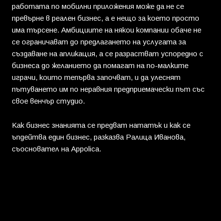
работата по мобилни приложения може да не се
превърне в реален бизнес, а е нещо за което просто
има търсене. Амбициите на някои компании обаче не
се ограничават до предлагането на услугата за
създаване на апликация, а се разрастват успоредно с
бизнеса до желанието да помагат на по-малките
играчи, които тепърва започват, и да улеснят
пътуването им по неравния предприемачески път със
свое венчър студио.
Как бизнес знанията се предват нататък и как се
ъпдейтва един бизнес, разказва Ралица Иванова,
съосновател на Appolica.