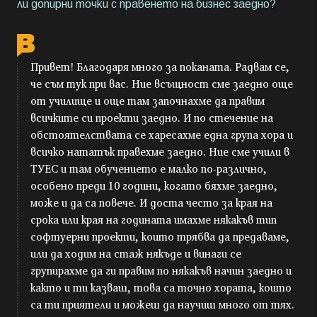
ли допирни точки с правенето на бизнес заедно?
Привет! Благодаря много за поканата. Радвам се,
че съм тук при вас. Ние всъщност сме заедно още
от училище и още там започнахме да правим
всичките си проекти заедно. И по стечение на
обстоятелствата се харесахме една група хора и
всичко нататък правехме заедно. Ние сме учили в
ТУЕС и там обучението е малко по-различно,
особено преди 10 години, когато бяхме заедно,
може и да са повече. И доста често за края на
срока или края на годината имахме някакъв тип
софтуерни проекти, които трябва да предаваме,
или да ходим на стаж някъде и винаги се
групирахме да ги правим по някакъв начин заедно и
както и ти казваш, това са точно хората, които
са ти приятели и можеш да научиш много от тях.