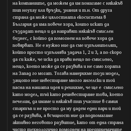
на компаниите, да можем да им помагаме с някакъв
тип ноухау или връзки, знания и т.н. От друга
страна да може цялостната екосистема в
България да има повече хора, които искат да
създадат нещо и да направят някакъв смислен
бизнес, с който да помогнем на повече хора да
повярват. Не е нужно ние да сме изпълнителят,
който просто изпълнява задача 1, 2 и 3, а по-скоро
да си каже, че иска да прави нещо по-смислено,
нещо, което може да се развива и не само хората
на Запад го могат. Тогава намерихме този модел,
защото ние инвестираме много ангелски и той
пасна на нашата идея и решихме, че ще е смислено
като модел, тъй като реинвестираме това, което
печелим, да имаме и някакъв тип участие в самия
стартъп и не просто да му дадем едни пари и той
да се развива, а всъщност ние да подпомагаме
активно неговото развитие, като от една страна
чисто технологично помогнем на предприемачите