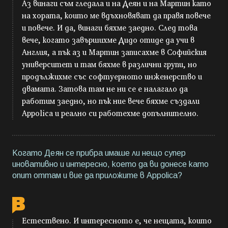
Аз винаги съм гледала и на Деян и на Мартин като
на хората, които ме вдъхновяват да правя повече
и повече. И да, винаги бяхме заедно. След това
вече, когато завършихме Дидо отиде да учи в
Англия, а пък аз и Мартин записахме в Софийския
университет и там бяхме в различни групи, но
продължихме със софтуерното инженерство и
двамата. Затова там не ни се е налагало да
работим заедно, но пък ние вече бяхме създали
Appolica и реално си работехме допълнително.
Когато Деян се прибра имаше ли нещо супер
иновативно и интересно, което да ви донесе като
опит оттам и вие да приложите в Appolica?
Естествено. И интересното е, че нещата, които