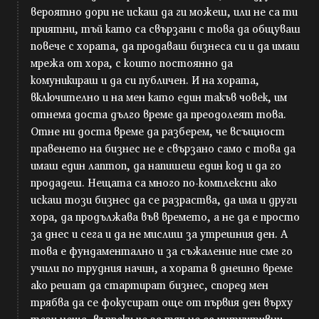
вероятно дори не искаш да ги можеш, или не са ти
приятни, тъй като са свързани с това да общуваш
повече с хората, да продаваш бизнеса си и да имаш
мрежа от хора, с които постоянно да
комуникираш и да си публичен. И на хората,
включително и на мен като един такъв човек, им
отнема доста дълго време да преодолеят това.
Отне ни доста време да разберем, че всъщност
правенето на бизнес не е свързано само с това да
имаш един лаптоп, да напишеш един код и да го
продадеш. Нещата са много по-комплексни ако
искаш този бизнес да се разраства, да има и други
хора, да продължава във времето, а не да е просто
за днес и сега и да не мислиш за утрешния ден. А
това е фундаментално и за съжаление ние сме го
учили по трудния начин, а хората в днешно време
ако решат да стартират бизнес, според мен
трябва да се фокусират още от първия ден върху