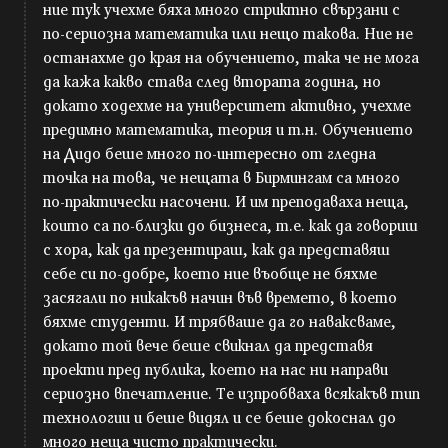
ние тук учехме бяха много стриктно свързани с
по-сериозна математика или нещо такова. Ние не
останахме до края на обучението, така че не мога
да кажа какво става след втората година, но
докато ходехме на университет активно, учехме
предимно математика, теория и т.н. Обучението
на Дидо беше много по-интересно от гледна
точка на това, че нещата в Бирмингам са много
по-практически насочени. И им преподаваха неща,
които са по-близки до бизнеса, т.е. как да говориш
с хора, как да презентираш, как да представяш
себе си по-добре, което ние въобще не бяхме
засягали по никакъв начин във времето, в което
бяхме студенти. И трябваше да го наваксваме,
докато той вече беше свикнал да представя
проекти пред публика, което на нас ни направи
сериозно впечатление. Те изпробваха всякакъв тип
технологии и беше видял и се беше докоснал до
много неща чисто практически.