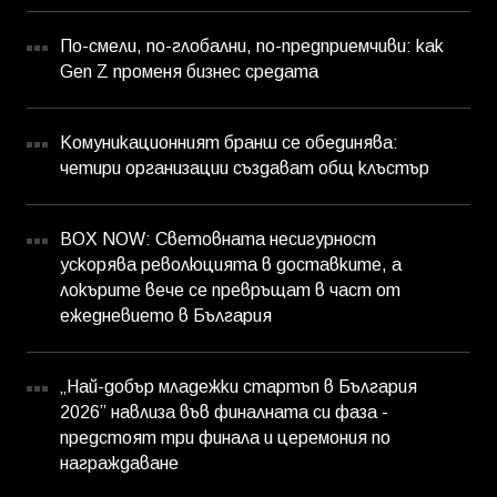
По-смели, по-глобални, по-предприемчиви: как
Gen Z променя бизнес средата
Комуникационният бранш се обединява:
четири организации създават общ клъстър
BOX NOW: Световната несигурност
ускорява революцията в доставките, а
локърите вече се превръщат в част от
ежедневието в България
„Най-добър младежки стартъп в България
2026” навлиза във финалната си фаза -
предстоят три финала и церемония по
награждаване