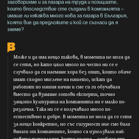
заговорихме и за пазара на труда и позициите,
които впоследствие сте създали в компанията –
имаше ли някаква много нова за пазара в България,
която вие да предложите и кой се съгласи да я
заеме?
Може и да има нещо такова, в момента не мога да
се сетя, но като цяло много по-често ни се е
случвало да си наемаме хора без опит, които обаче
имат сходно мислене на нашето, искат да
работят по нашия начин и сме си ги обучавали
вместо да взимаме готови експерти, точно
защото културата на компанията ни е малко по-
различна. Така ни се е получавало много по-
естествено и добре. В момента не мога да се сетя
за нещо конкретно, но със сигурност ние сме били
винаги от компаниите, които са използвали най-
новата технология, която излиза - особено при