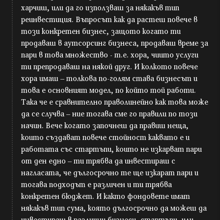
харчиш, или да го използваш за някакъв тип
реинвестиция. Въпросът как да растеш повече в
този конкретен бизнес, защото когато ти
продаваш в аутсорсинг бизнеса, продаваш време за
пари в това множество - т.е. хора, чиито услуги
ти препродаваш на някой друг. И колкото повече
хора имаш – толкова по-голям става бизнесът и
това е основният модел, по който той работи.
Така че е сравнително праволинейно как това може
да се случва – ние тогава сме го правили по този
начин. Вече когато започнеш да правиш неща,
които създават повече стойност каквато е и
работата със стартъпи, които не изкарват пари
от ден едно – ти трябва да инвестираш с
нагласата, че дългосрочно те ще изкарат пари и
тогава подходът е различен и ти трябва
конкретен бюджет. И както фондовете имат
някакъв тип сума, която дългосрочно да можеш да
инвестираш в различни бизнеси, стартъпи, или