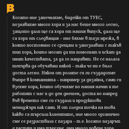
Когато ние започнахме, бидейки от ТУЕС,
познавахме много хора и за нас беше много лесно,
защото дали ще са хора от нашия випуск, дали ще
са хора от следващия – ние бяхме в тази мрежа, в
която постоянно се срещаш и запознаваш с такъв
тип хора, които могат да ти помогнат и искат да
имат качествата, за да го направят. Не се налага
тепърва да обучаваш някой – така че ни е било
доста лесно. Някои от ролите си ги създадохме
вътре в компанията – например за дизайна, сами си
взехме хора, които обучихме по нашия начин и те
работят с нас и до ден днешен, доста по-напред
във времето сме си създали и продуктови
мениджъри пак сами. И от гледна точка на това
какво са търсили клиентите, ние много органично
сме се разраствали с пазара – т.е. когато пазарът
е растящ и има търсене, има много повече хора,