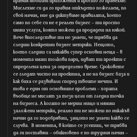
правим мобилни приложения и просто го правехме.
Мислехме си да го правим откъдето пожелаем, по
свой начин, ние да диктуваме правилата, което
само по себе си не е реален бизнес – ти просто
имаш услуга, която можеш да продадеш на някой.
Вече впоследствие ти не знаеш, че трябва да
следиш конкретни бизнес метрики. Нещото,
което следиш са някакви супер основни неща – в
момента имаш толкова пари, идват ти проекти с
определена цена за определено време. Сроковете
се гледат чисто на проектна, а не на бизнес база и
как биха се развивали според твоите мечти. И
това е един от основните проблеми – хората
въобще не мислят за тези цели от гледна точка
на бизнеса. А когато не мериш нищо и нямаш
заложени метрики, реално ти не можеш по никакъв
начин да го подобряваш, защото не знаеш какво се
случва. В момента, в който се усетиш, че трябва
да ги поставяш – обикновено е по-трудния начин –