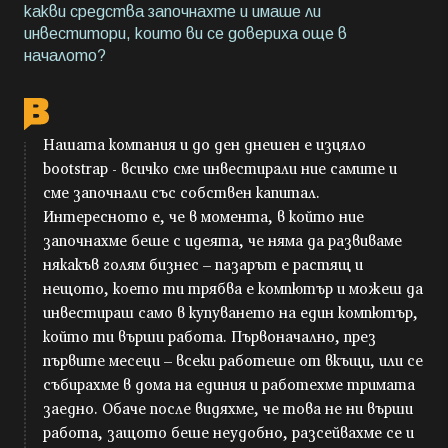
какви средства започнахте и имаше ли
инвеститори, които ви се довериха още в
началото?
Нашата компания и до ден днешен е изцяло
bootstrap - всичко сме инвестирали ние самите и
сме започнали със собствен капитал.
Интересното е, че в момента, в който ние
започнахме беше с идеята, че няма да развиваме
някакъв голям бизнес – пазарът е растящ и
нещото, което ти трябва е компютър и можеш да
инвестираш само в купуването на един компютър,
който ти върши работа. Първоначално, през
първите месеци – всеки работеше от вкъщи, или се
събирахме в дома на единия и работехме тримата
заедно. Обаче после видяхме, че това не ни върши
работа, защото беше неудобно, разсейвахме се и