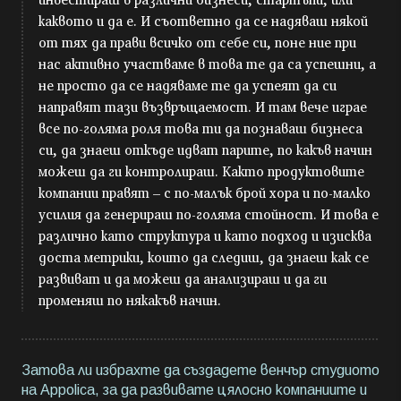
каквото и да е. И съответно да се надяваш някой
от тях да прави всичко от себе си, поне ние при
нас активно участваме в това те да са успешни, а
не просто да се надяваме те да успеят да си
направят тази възвръщаемост. И там вече играе
все по-голяма роля това ти да познаваш бизнеса
си, да знаеш откъде идват парите, по какъв начин
можеш да ги контролираш. Както продуктовите
компании правят – с по-малък брой хора и по-малко
усилия да генерираш по-голяма стойност. И това е
различно като структура и като подход и изисква
доста метрики, които да следиш, да знаеш как се
развиват и да можеш да анализираш и да ги
променяш по някакъв начин.
Затова ли избрахте да създадете венчър студиото
на Appolica, за да развивате цялосно компаниите и