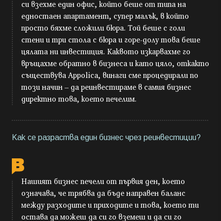
си взехме един офис, който беше от типа на
едностаен апартамент, супер малък, в който
просто бяхмe сложили бюра. Той беше с голи
стени и три стола с бюра и горе-долу това беше
цялата ни инвестиция. Каквото изкарвахме го
връщахме обратно в бизнеса и като цяло, откакто
съществува Appolica, винаги сме процедирали по
този начин – да реинвестираме в самия бизнес
директно това, което печелим.
Как се разраства един бизнес чрез реинвестиции?
Нашият бизнес печели от първия ден, което
означава, че трябва да бъде направен баланс
между разходите и приходите и това, което ти
остава да можеш да си го вземеш и да си го