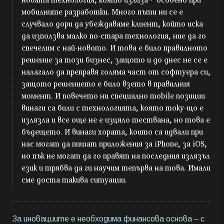
мобилните разработки. Много пъти ни се е
случвало дори да убеждаваме клиент, който иска
да използва малко по-стара технология, ние да го
спечелим с най-новото. И това е било правилното
решение за този бизнес, защото и до днес не се е
налагало да преправя голяма част от софтуера си,
защото решението е било взето в правилния
момент. И повечето ни специално mobile позиции
винаги са били с технологията, която току-що е
излязла и все още не е изцяло тествана, но това е
бъдещето. И винаги хората, които са идвали при
нас могат да пишат приложения за iPhone, за iOS,
но пък не могат да го правят на последния излязъл
език и трябва да ги научим тепърва на това. Имали
сме доста такива ситуации.
За иновациите е необходима финансова основа – с