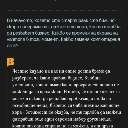
В началото, когато сте стартирали сте били по-
скоро програмисти, отколкото хора, които трябва
да развиват бизнес. Какво се променя на екрана на
лаптопа в този момент, какво заменя компютърния
език?
Честно казано на нас ни отне доста време да
разберем, че като правиш бизнес, въобще
уменията, които имаш като програмист почти не
можеш да ги приложиш. И това, че имаш логическа
мисъл и искаш да решаваш проблеми, а това са
основните неща, в които ги бива технологичните
хора - всъщност се оказва, че ти трябва да можеш
да правиш още един огромен набор други неща,
които от една страна не ги можеш, а от друга