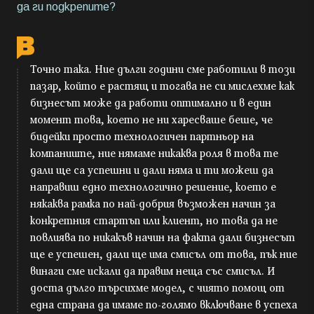
да ги подкрепите?
Точно така. Ние дълги години сме работили в този
пазар, който е растящ и тогава не си мислехме как
бизнесът може да работи оптимално и в един
момент това, което не ни харесваше беше, че
бидейки просто технологичен партньор на
компаниите, ние нямаме никаква роля в това те
дали ще са успешни и дали няма и ти можеш да
направиш едно технологично решение, което е
някаква рамка по най-добрия възможен начин за
конкретния стартъп или клиент, но това да не
повлиява по никакъв начин на факта дали бизнесът
ще е успешен, дали ще има смисъл от това, пък ние
винаги сме искали да правим неща със смисъл. И
доста дълго търсихме модел, с чиято помощ от
една страна да имаме по-голямо включване в успеха