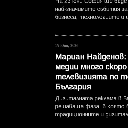
На 23 юни София ще бъде 
най-значимите събития з
бизнеса, технологиите и 
интелект в региона. Webi
една сцена водещи междун
инвеститори, държавни л
19 Юни, 2026
и иноватори, за да обсъдя
Мариан Найденов:
трансформира икономики
двигателите на растежа 
медии много скор
години. Денят ще завърш
телевизията по me
Webit Changemakers Gala 
България
отличи личностите и орг
създаващи реална промяна
Дигиталната реклама в Бъ
решаваща фаза, в която 
традиционните и дигитал
променя ускорено. Според