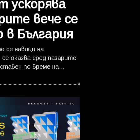
т ускорява
рите вече се
 в България
е се навици на
се оказва сред пазарите
ставен по време на
рез мрежа от над 800
млн. потребители с
ане на пратки. Според
от нишова услуга към
 2026 г. между 25% и 30%
локъри – рязък скок
те промени в навиците за