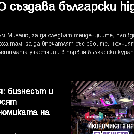
създава български hi
м Милано, за да следват тенденциите, пловд
ха там, за да впечатлят със своите. Техният
тимата участници в първия български курат
чимото международно събитие за съвременен дизай
близо десет години, след професионален път
аботи в Милано, той натрупва опит в едно о
цел е да създават пространства и предмети,
я: бизнесът и
емето. За семейния бизнес, доверието, автор
рсят
товна сцена за дизайн - гледайте във видеото
номиката на