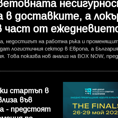
етовната несигурнос
 в доставките, а локъ
 част от ежедневието
а, недостигът на работна ръка и променящит
ат логистичния сектор в Европа, а България 
я. Това показва нов анализ на BOX NOW, пред
BOX NOW е една от най-бързо развиващите се
ългария, предлагаща автоматизирани услуги ч
аселени места. Компанията обслужва над 1.8 
достъпни 24/7 решения за получаване и изпращ
жки стартъп в
ните доставки чрез локъри вече преминават 
влиза във
е на онлайн поръчки. Очакванията са още през
ната търговия у нас да бъдат насочвани към 
а - предстоят
г. „Ставаме свидетели на една от най-големи