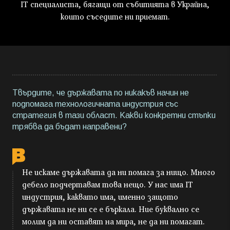
IT специалиста, бягащи от събитията в Украйна,
които съседите ни приемат.
Твърдите, че държавата по никакъв начин не
подпомага технологичната индустрия със
стратегия в тази област. Какви конкретни стъпки
трябва да бъдат направени?
Не искаме държавата да ни помага за нищо. Много
дебело подчертавам това нещо. У нас има IT
индустрия, каквато има, именно защото
държавата не ни се е бъркала. Ние буквално се
молим да ни оставят на мира, не да ни помагат.