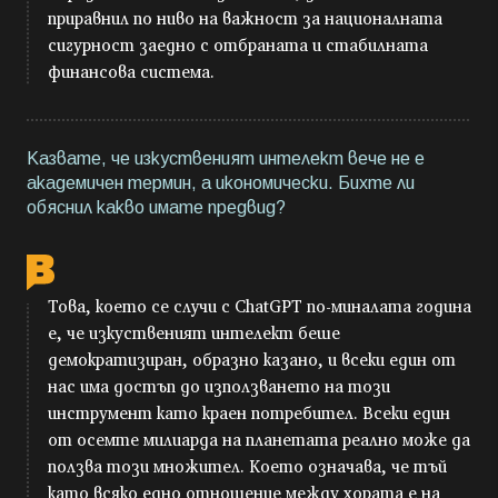
приравнил по ниво на важност за националната
сигурност заедно с отбраната и стабилната
финансова система.
Казвате, че изкуственият интелект вече не е
академичен термин, а икономически. Бихте ли
обяснил какво имате предвид?
Това, което се случи с ChatGPT по-миналата година
е, че изкуственият интелект беше
демократизиран, образно казано, и всеки един от
нас има достъп до използването на този
инструмент като краен потребител. Всеки един
от осемте милиарда на планетата реално може да
ползва този множител. Което означава, че тъй
като всяко едно отношение между хората е на