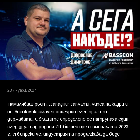
23 Януари, 2024
Намаляващ ръст, „западни“ заплати, липса на кадри и
по-висок максимален осигурителен праг от
държавата. Облаците определено се натрупаха един
след друг над родния ИТ бизнес през изминалата 2023
г. И въпреки че, индустрията продължава да бъде