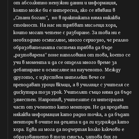
от абсолютно ненужни данни и информация,
която може би е интересна, ако се явяваш в
„Стани богат“, но в практиката няма никаква
стойност. На нас ни трябват мислещи хора,
които могат четене с разбиране. За това ни е
необходимо осмисляне, много сериозно, че реално
образователната система трябва да бъде
„разтоварена“ поне наполовина от това, което се
учи в момента и да се отдели много време за
дебатиране и осмисляне на наученото. Между
другото, с изкуствен интелект вече се
преподават уроци вкъщи, а в училище с учителя се
дискутира този урок. Учителят също няма да бъде
заместен. Напротив, учителите са интегрална
част от учението като ментори. Не да предават
някаква информация като радио точка, а да бъдат
ментори в очите на децата и да ги изгражда като
хора. Едва ли мога да подчертая колко ключово е
образованието в този смисъл, затова бих го