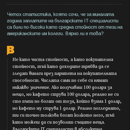
Четох статистика, която сочи, че за миналата
година заплатите на българските IT-специалисти
са били по-високи като средна стойност от тези на
американските им колеги. Вярно ли е това?
Не като чиста стойност, а като покупателна
стойност, тъй като доходите трябва да се
гледат винаги през паритета на покупателната
способност. Числата сами по себе си нямат
никакво значение. Ако получаваш 100 долара за
нещо, но кафето струва 100 долара, реално не си
сто пъти по-богат от този, който взима 1 долар,
но кафето му струва 1 долар. Реално погледнато,
ти си точно толкова богат колкото него, тъй
като можеш да си позволиш същите неща.
Българските IT специалисти в абсолютна