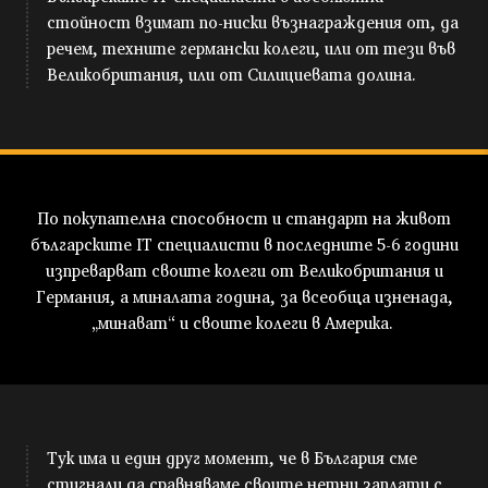
стойност взимат по-ниски възнаграждения от, да
речем, техните германски колеги, или от тези във
Великобритания, или от Силициевата долина.
По покупателна способност и стандарт на живот
българските IT специалисти в последните 5-6 години
изпреварват своите колеги от Великобритания и
Германия, а миналата година, за всеобща изненада,
„минават“ и своите колеги в Америка.
Тук има и един друг момент, че в България сме
стигнали да сравняваме своите нетни заплати с