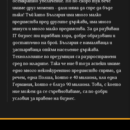
осемкратно увеличение. Но по-скоро тук вече
имаме друг момент - дали няма да спре да бъде
така! Тъй като България има много малко
предимства пред другите държави, има много
минуси и много малко предимства. За да развиваш
IT бизнес ти трябват хора, добре образовани и
достатъчно на брой. България е намаляваща и
застаряваща откъм население държава.
Технологиите по презумпция са разпространени
сред по-младите. Така че ние в този аспект имаме
едно много неконкурентно предимство спрямо, да
речем, една Полша, която е 40 милиона, или една
Германия, която е близо 90 милиона. Това, с което
ние можем да се съревноваваме, са по-добри
условия за правене на бизнес.