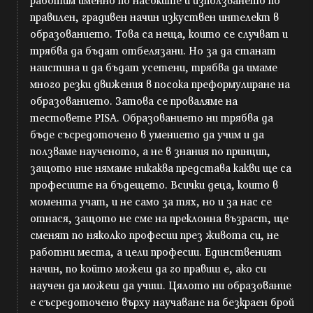
работим именно по насоките и използването по
правилен, градивен начин изкуствен интелект в
образованието. Това са неща, които се случват и
трябва да бъдат отбелязани. Но за да станат
наистина и да бъдат усетени, трябва да имаме
много резки движения в посока преформулиране на
образованието. Затова се проваляме на
тестовете PISA. Образованието ни трябва да
бъде съсредоточено в умението да учим и да
ползваме наученото, а не в знания по принцип,
защото ние нямаме никаква представа какви ще са
професиите на бъдещето. Всички деца, които в
момента учат, и не само за тях, но и за нас се
отнася, защото не сме на преклонна възраст, ще
сменят по няколко професии през живота си, не
работни места, а цели професии. Единственият
начин, по който можеш да го правиш е, ако си
научен да можеш да учиш. Цялото ни образование
е съсредоточено върху научаване на безкраен брой