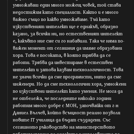
умножаваш един много можещ човек, той става
недостижим като специалист. Както и е много
важно също по какво умножаваме. Тъй като
изкуственият интелект ще е еднакъв, образно
казано, за всички ни, но естественият интелект
е, какъвто ние сме си го набавили. Така че няма по-
важен момент от сегашния да имаме образовани
хора. Това е посоката, в която трябва да се
работи. Трябва да инвестираме в естествен
интелект и затова казвам технологичност. Това
не значи всички да сме програмисти, нито да сме
инженери. Но да сме технологични хора, умножени
по изкуствени интелект като умения. Не мога да
не отбележа, че последните няколко години
работим много добре с МОН, започвайки от г-н
Даниел Вълчев, който всъщност реално позволи
новите IT училища да бъдат създадени. Със
сегашното ръководство на министерството