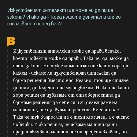
Изкуственият интелект ще може ли да пише
закони? И ако да - кога нашите депутати ще го
използват, според вас?
Изкуственият интелект може да прави всичко,
което човекът може да прави. Така че, да, може да
пише закони. Но тук е моментът ние като хора да
кажем - искаме ли изкуственият интелект да
взима решения вместо нас. Реално, той ще стигне
до там, до където ние му позволим. И ако ние като
хора решим да избягаме от отговорността да
взимаме решения за себе си и ги делегираме на
машините, те ще взимат решения вместо нас.
Така че тук въпросът не е технологичен, а е чисто
човешки. И ако решим, че искаме машини да ни
представляват, машини ще ни представляват, но