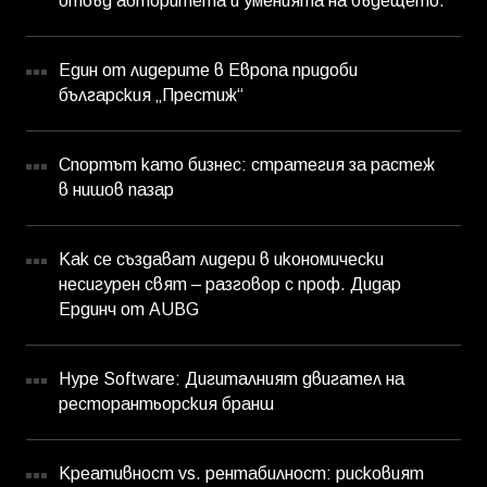
отвъд авторитета и уменията на бъдещето.
Един от лидерите в Европа придоби
българския „Престиж“
Спортът като бизнес: стратегия за растеж
в нишов пазар
Как се създават лидери в икономически
несигурен свят – разговор с проф. Дидар
Ердинч от AUBG
Hype Software: Дигиталният двигател на
ресторантьорския бранш
Креативност vs. рентабилност: рисковият