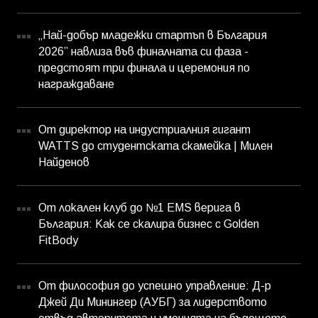
„Най-добър младежки стартъп в България
2026” навлиза във финалната си фаза -
предстоят три финала и церемония по
награждаване
От директор на индустриалния гигант
WATTS до студентската скамейка | Милен
Найденов
От локален клуб до №1 EMS верига в
България: Как се скалира бизнес с Golden
FitBody
От философия до успешно управление: Д-р
Джей Ди Минингер (АУБГ) за лидерството