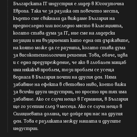
Българската IT индустрия е лидер в Югоизточна
Европа. Така че за разлика от повечето места,
където сме свикнали да виждаме България на
предпоследно или последно място в класацията,
когато става дума за IT, ние сме на лидерски
позиции и ни възприемат като една от държавите,
на която може да се разчита, когато става дума
за високотехнологични решения. Това, обаче, идва
и с едно предупреждение, че ако в глобален мащаб
има някакъв проблем, този проблем се усеща
веднага в България почти на другия ден. Няма
забавяне на ефекта в световно ниво, което важи
за всички други индустрии, но просто при тях има
забавяне. Ако се случи нещо в Германия, в България
ще го усетим след 9 месеца. Ако се случи нещо в
Силициевата долина, ще дойде при нас на другия
ден. Това е разликата между нашата и другите
индустрии.