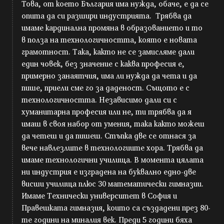
Това, от което България има нужда, обаче, е да се
опита да си разшири индустрията. Трябва да
имаме кардинална промяна в образованието и то
в полза на технологичността, която е новата
грамотност. Така, както не се замисляме дали
един човек, без значение с каква професия е,
примерно занаятчия, има ли нужда да чета и да
пише, приели сме го за даденост. Същото е с
технологичността. Независимо дали си с
хуманитарна професия или не, ти трябва да я
имаш в своя набор от умения, така както можеш
да четеш и да пишеш. Стъпка две се отнася за
вече навлезлите в технологиите хора. Трябва да
имаме технологични училища. В момента цялата
ни индустрия е изградена на буквално едно-две
висши училища плюс 30 математически гимназии.
Имаме Технически университет в София и
Правешката гимназия, които са създадени през 80-
те години на миналия век. Преди 5 години бяха