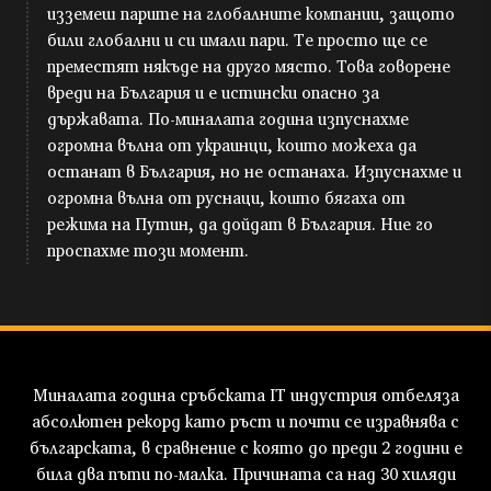
изземеш парите на глобалните компании, защото
били глобални и си имали пари. Те просто ще се
преместят някъде на друго място. Това говорене
вреди на България и е истински опасно за
държавата. По-миналата година изпуснахме
огромна вълна от украинци, които можеха да
останат в България, но не останаха. Изпуснахме и
огромна вълна от руснаци, които бягаха от
режима на Путин, да дойдат в България. Ние го
проспахме този момент.
Миналата година сръбската IT индустрия отбеляза
абсолютен рекорд като ръст и почти се изравнява с
българската, в сравнение с която до преди 2 години е
била два пъти по-малка. Причината са над 30 хиляди