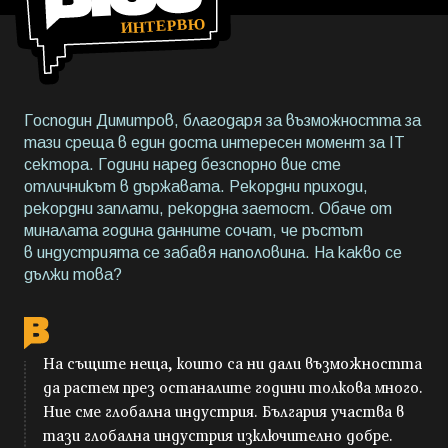
Господин Димитров, благодаря за възможността за
тази среща в един доста интересен момент за IT
сектора. Години наред безспорно вие сте
отличникът в държавата. Рекордни приходи,
рекордни заплати, рекордна заетост. Обаче от
миналата година данните сочат, че ръстът
в индустрията се забавя наполовина. На какво се
дължи това?
На същите неща, които са ни дали възможността
да растем през останалите години толкова много.
Ние сме глобална индустрия. България участва в
тази глобална индустрия изключително добре.