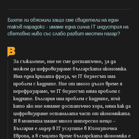
Бихте ли обяснили защо сме свидетели на един
такъв парадокс - имаме една силна IT индустрия на
световно ниво със слабо развит местен пазар?
За съжаление, ние не сме достатъчно, за да
можем да цифровизираме българската икономика.
Има една крилата фраза, че IT бизнесът има
проблем с кадрите. Ние от много дълго време я
перефразираме, че IT бизнесът няма проблем с
кадрите. България има проблем с кадрите, тъй
като ако ние нямаме достатъчно хора, няма как да
цифровизираме останалата част от икономиката.
И в момента имаме много интересно нещо –
България е лидер в IT услугите в Югоизточна
Европа, а в същото време българската икономика е