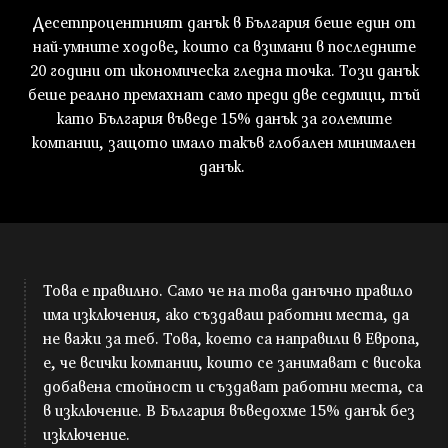
Десетпроцентният данък в България беше един от
най-умните ходове, които са взимани в последните
20 години от икономическа гледна точка. Този данък
беше реално премахнат само преди две седмици, тъй
като България въведе 15% данък за големите
компании, защото имало такъв глобален минимален
данък.
Това е правилно. Само че на това данъчно правило
има изключения, ако създаваш работни места, да
не важи за теб. Това, което са направили в Европа,
е, че всички компании, които се занимават с висока
добавена стойност и създават работни места, са
в изключение. В България въведохме 15% данък без
изключение.