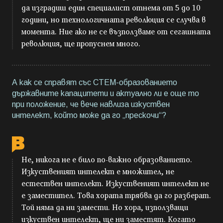
да изградиш един специалист отнема от 5 до 10
години, но технологичната революция се случва в
момента. Ние ако не се възползваме от сегашната
революция, ще пропуснем много.
А как се справят със СТЕМ-образованието
държавните капацитети и актуално ли е още то
при положение, че вече навлиза изкуствен
интелект, който може да го „прескочи“?
Не, никога не е било по-важно образованието.
Изкуственият интелект е множител, не
естествен интелект. Изкуственият интелект не
е заместител. Това хората трябва да го разберат.
Той няма да ни замести. Но хора, използващи
изкуствен интелект, ще ни заместят. Когато