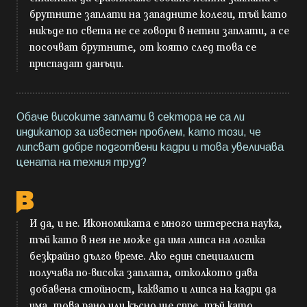
брутните заплати на западните колеги, тъй като
никъде по света не се говори в нетни заплати, а се
посочват брутните, от която след това се
приспадат данъци.
Обаче високите заплати в сектора не са ли
индикатор за известен проблем, като този, че
липсват добре подготвени кадри и това увеличава
цената на техния труд?
И да, и не. Икономиката е много интересна наука,
тъй като в нея не може да има липса на логика
безкрайно дълго време. Ако един специалист
получава по-висока заплата, отколкото дава
добавена стойност, каквато и липса на кадри да
има, това рано или късно ще спре, тъй като