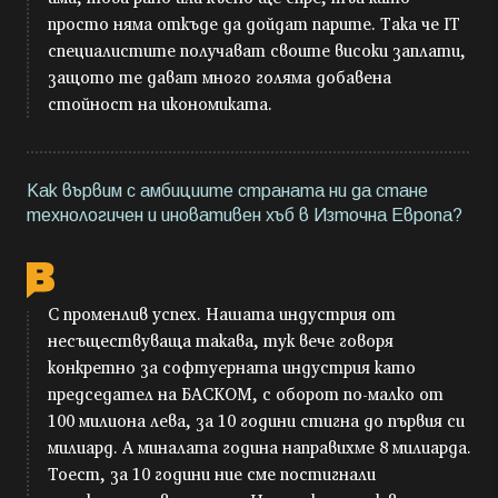
просто няма откъде да дойдат парите. Така че IT
специалистите получават своите високи заплати,
защото те дават много голяма добавена
стойност на икономиката.
Как вървим с амбициите страната ни да стане
технологичен и иновативен хъб в Източна Европа?
С променлив успех. Нашата индустрия от
несъществуваща такава, тук вече говоря
конкретно за софтуерната индустрия като
председател на БАСКОМ, с оборот по-малко от
100 милиона лева, за 10 години стигна до първия си
милиард. А миналата година направихме 8 милиарда.
Тоест, за 10 години ние сме постигнали