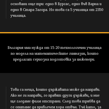
основани още три: едно в Бургас, едно във Варна и
едно в Стара Загора. Но това са 5 училища от 2350
училища.
България има нужда от 15-20 технологични училища
по модела на математическите гимназии, които
предлагат сериозна подготовка за инженери.
Това са неща, които държавата може да направи.
Ако не ги направи, го правят други държави, и ние
ще гледаме филм отстрани. След това трябва да
се опитаме да привлечем хора отвън. Тъй като, за