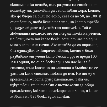
икономическа основа, т.е. размяна на стойности
помежду ни, започват да се появяват хора, които,
ако до вчера са били по едно, сега са по 50, по 100. И
съответно, това вече е полето, на което трябва
да разглеждаме изкуствения интелект. Той е
любопитна технология от гледна точка на учения,
но всъщност тя касае всеки един от нас по един
много истински начин. Ако трябва да го оприлича,
бих използвал електричеството, което е било
развивано от учени като Тесла и други преди 100-
150 години, но днес всеки един от нас влиза в
стаята, цъка копчето на лампата и въобще не се
замисля как е стигнал токът до нея. Но тя му е
променила живота фундаментално. Така че,
изкуственият интелект е технология за общо
приложение, каквато е електричеството, и касае
живота ни във всеки един аспект.