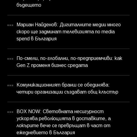
бъдещето
Мариан Найденов: Дигиталните медии много
скоро ще задминат телевизията по media
spend в България
По-смели, по-глобални, по-предприемчиви: как
Gen Z променя бизнес средата
Комуникационният бранш се обединява:
четири организации създават общ клъстър
BOX NOW: Световната несигурност
ускорява революцията в доставките, а
локърите вече се превръщат в част от
ежедневието в България