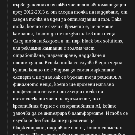
първо започнаха някакви частични автоматизации
през 2012-2013 г. от гледна точка на наддаване, от
гледна точка на идеи за оптимизация и т.н. Така
това, което се случи с времето е, че нямаше
кампания, която да не ползва такъв тип неща.
След това навлязоха и т. нар. black box solutions,
или рекламни кампании с голяма част
отработване, таргетиране, наддаване и
оптимизация. Всичко това се случва в една черна
кутия, която не е видима за самия маркетинг
експерт и не знае как се вземат тези решения. А
финалното нещо, което ще промени напълно
професията не само от гледна точка на
техническата част на изпълнение, но и
креативния бизнес е генеративният AI, който
започва да се интегрира в платформите. И това се
случва освен всички тези решения за
бюджетиране, наддаване и т.н., които споменах
по-рано. Ще се използва и при частта с креативно