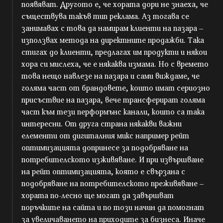
появяват. Другото е, че хората дори не знаеха, че
съществува такъв тип реклама. Аз тогава се
занимавах с това да намирам клиенти на пазара –
използвах метода на директните продажби. Така
стигах до клиенти, предлагах им продукти и някои
хора си мислеха, че е някаква измама. Но с времето
това нещо навлезе на пазара и сами виждаме, че
голяма част от брандовете, които имат сериозно
присъствие на пазара, вече трансферират голяма
част към тези перформънс канали, които са така
интересни. От друга страна някакви важни
елементи от дигиталния микс например рейт
оптимизацията допринесе за подобряване на
потребителското изживяване. И при извършване
на рейт оптимизацията, която е свързана с
подобряване на потребителското преживяване –
хората по-лесно ще могат да завършват
поръчките на сайта и по този начин да помогнат
за увеличаването на приходите за бизнеса. Иначе