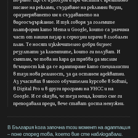
писане на реклами, създаване на рекламни визии,
оразмеряването им и създаването на
видеосъдържание. И тук говоря за големите
платформи като Мета и Google, които са значима
част от нашия пазар и сериозни играчи в глобален
план. Те носят изключително добри бизнес
резултати за клиентите, които ги ползват. И
смятам, че това ни кара да трябва да мислим
всъщност как да се адаптираме като специалисти
в тази нова реалност, за да останем адекватни.
Аз участвах в много обучителни курсове в Softuni,
в Digital Pro и в други програми на УНСС и на
Google. И се оказва, че тези неща, които сме ги
преподавали преди, вече стават доста ненужни.
В България кога започна този момент на адаптация
– поне според това, което вие сте наблюдавали.