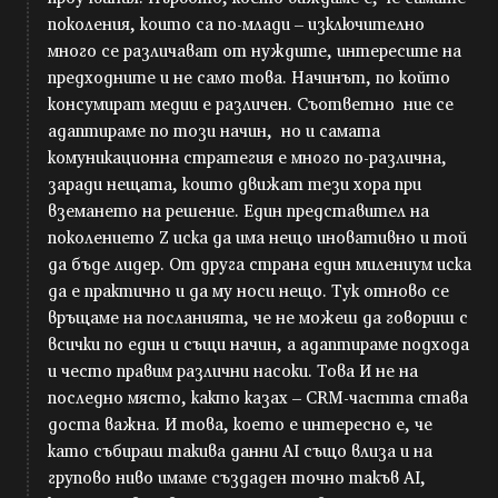
поколения, които са по-млади – изключително
много се различават от нуждите, интересите на
предходните и не само това. Начинът, по който
консумират медии е различен. Съответно ние се
адаптираме по този начин, но и самата
комуникационна стратегия е много по-различна,
заради нещата, които движат тези хора при
вземането на решение. Един представител на
поколението Z иска да има нещо иновативно и той
да бъде лидер. От друга страна един милениум иска
да е практично и да му носи нещо. Тук отново се
връщаме на посланията, че не можеш да говориш с
всички по един и същи начин, а адаптираме подхода
и често правим различни насоки. Това И не на
последно място, както казах – CRM-частта става
доста важна. И това, което е интересно е, че
като събираш такива данни AI също влиза и на
групово ниво имаме създаден точно такъв AI,