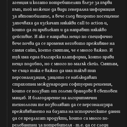
агенция и когато потребителят влезе за първи
път, той можеше да види генерална информация
за автомобилите, а вече след второто посещение
започваха да изскачат някакви call to action-и,
които да ги привлекат и да направят някакво
действие. И ако е направил нещо по-специфично
вече почва да се променя неговото преживяне на
самия сайт, което смятам, че е много важно. И
тук има една българска платформа, която прави
нещо подобно, но с много по-малък скейл. Смятам,
че също така е важно да има такъв тип
персонализация, защото се наблюдават
страхотни международни софтуерни решения,
които се ползват от големи брандове в световен
мащаб. И благодарение на алгоритмични
технологии те позволяват да се персонализира
преживяването на базата на историческите данни
да се предлагат продукти, които са много по-
релевантни за потребителя - т.е. да се следи