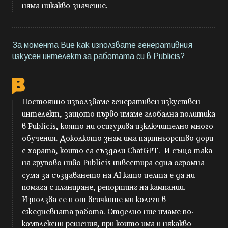
няма никакво значение.
За момента Вие как използвате генеративния
изкусен интелект за работата си в Publicis?
Постоянно използваме генеративен изкуствен
интелект, защото първо имаме глобална политика
в Publicis, която ни осигурява изключително много
обучения. Доколкото знам има партньорство дори
с хората, които са създали ChatGPT. И също така
на групово ниво Publicis инвестира една огромна
сума за създаването на AI като целта е да ни
помага с планиране, репортинг на кампании.
Използва се и от всичките ми колеги в
ежедневната работа. Отделно ние имаме по-
комплексни решения, при които има и някакво