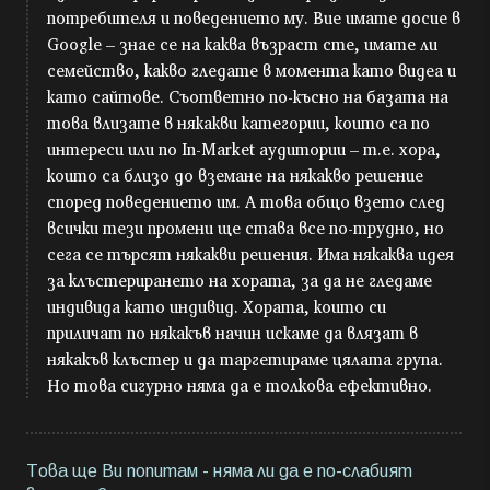
потребителя и поведението му. Вие имате досие в
Google – знае се на каква възраст сте, имате ли
семейство, какво гледате в момента като видеа и
като сайтове. Съответно по-късно на базата на
това влизате в някакви категории, които са по
интереси или по In-Market аудитории – т.е. хора,
които са близо до вземане на някакво решение
според поведението им. А това общо взето след
всички тези промени ще става все по-трудно, но
сега се търсят някакви решения. Има някаква идея
за клъстерирането на хората, за да не гледаме
индивида като индивид. Хората, които си
приличат по някакъв начин искаме да влязат в
някакъв клъстер и да таргетираме цялата група.
Но това сигурно няма да е толкова ефективно.
Това ще Ви попитам - няма ли да е по-слабият