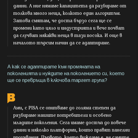
данни. А ние нямаме капацитета да разбираме от
толкова много неща, колкото един алгоритъм.
Затова смятам, че доста бързо сега ще се
промени като цяло и индустрията и вече почват
да случват някакви неща в тази посока. И още в
началото търсим начин да се адаптираме.
А как се адаптирате към промяната на
поколенията и нуждите на поколението си, което
ще се превръща в ключова таргет група?
Ами, с PISA се опитваме до голяма степен да
разбираме нашите потребители и особено
младите поколения. Сега имаме достъп до повече
данни и няколко платформи, които правят панелни
проучвания. Първото, което виждаме е, че самите