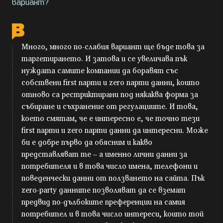
вариант?
Много, много по-слабия вариант ще бъде това за
таргетирането. И затова и се увеличава пък
нуждата самите компании да боравят със
собствени first парти и zero парти данни, които
отново са рестриктирани под някаква форма за
събиране и съхранение от регулациите. И това,
което смятам, че е интересно е, че точно тези
first парти и zero парти данни да интересни. Може
би е добре първо да обясним и какво
представляват те – а именно лични данни за
потребителя и в това число имена, телефони и
поведенчески данни от ползването на сайта. Пък
zero-party данните позволяват да се вземат
предвид по-дълбоките преференции на самия
потребител и в това число интереси, които той