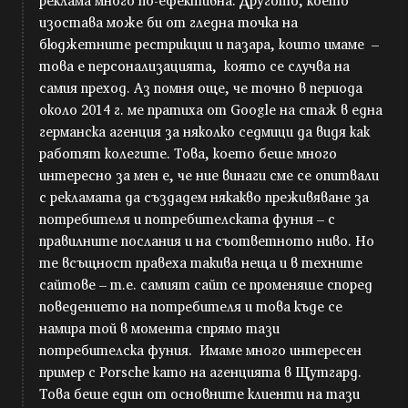
реклама много по-ефективна. Другото, което
изостава може би от гледна точка на
бюджетните рестрикции и пазара, които имаме –
това е персонализацията, която се случва на
самия преход. Аз помня още, че точно в периода
около 2014 г. ме пратиха от Google на стаж в една
германска агенция за няколко седмици да видя как
работят колегите. Това, което беше много
интересно за мен е, че ние винаги сме се опитвали
с рекламата да създадем някакво преживяване за
потребителя и потребителската фуния – с
правилните послания и на съответното ниво. Но
те всъщност правеха такива неща и в техните
сайтове – т.е. самият сайт се променяше според
поведението на потребителя и това къде се
намира той в момента спрямо тази
потребителска фуния. Имаме много интересен
пример с Porsche като на агенцията в Щутгард.
Това беше един от основните клиенти на тази