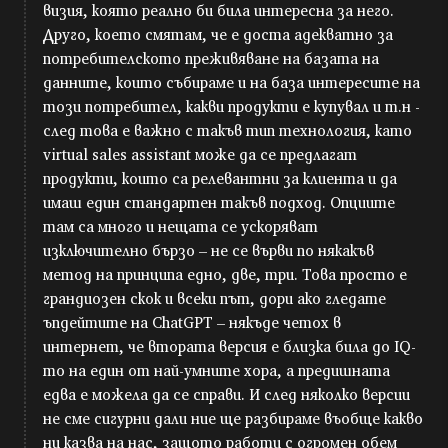
визия, която реално би била интересна за него.
Друго, което смятам, че е доста адекватно за
потребителското преживяване на базата на
данните, които събираме и на база интересите на
този потребител, какви продукти е купувал и т.н -
след това е важно с такъв тип технология, като
virtual sales assistant може да се предлагат
продукти, които са релевантни за клиента и да
имаш един стандартен такъв подход. Опциите
там са много и нещата се ускоряват
изключително бързо – не се върви по някакъв
метод на принципа едно, две, три. Това просто е
грандиозен скок и всеки път, дори ако гледате
ъпдейтите на ChatGPT – някъде четох в
интернет, че втората версия е близка била до IQ-
то на един от най-умните хорa, a предишната
едва е можела да се справи. И след няколко версии
не сме сигурни дали ние ще разбираме въобще какво
ни казва на нас, защото работи с огромен обем