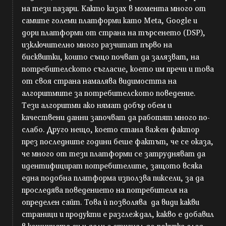
на тези пазари. Както казах в момента много от
самите големи платформи като Meta, Google и
дори платформи от страна на търсенето (DSP),
изключително много разчитат първо на
бисквитки, които също почват да залязват, на
потребителското съгласие, което им пречи и това
от своя страна намалява видимостта на
алгоритмите за потребителското поведение.
Тези алгоритми ако нямат добър обем и
качествени данни започват да работят много по-
слабо. Друго нещо, което стана важен фактор
през последните години беше фактът, че се оказа,
че много от тези платформи се затрудняват да
идентифицират потребителите, защото всяка
една подобна платформа използва пиксели, за да
проследява поведението на потребителя на
определен сайт. Това ѝ позволява да види какви
страници и продукти е разглеждал, какво е добавил