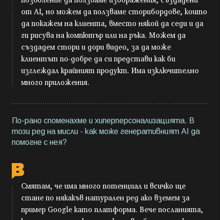
от AI, но можем да ползваме сторибордове, които
да покажем на клиента, вместо някой да седи и да
ги рисува на компютър или на ръка. Можем да
създадем стори и дори видео, за да може
клиентът по-добре да си представи как би
изглеждал крайният продукт. Има изключително
много приложения.
По-рано споменахме и хиперперсонализацията. В
този ред на мисли - как може генеративният AI да
помогне с нея?
Смятам, че има много потенциал и всичко ще
стане по някакъв натурален ред ако вземем за
пример Google като платформа. Вече посланията,