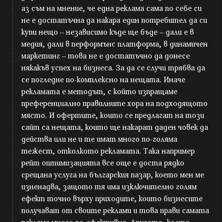
аз съм на мнение, че една реклама сама по себе си
не е достатъчна да накара един потребител да си
купи нещо – независимо къде ще бъде – дали е в
медия, дали в перформънс платформа, в динамичен
маркетинг – това не е достатъчно да донесе
някакъв успех на бизнеса. За да се случи трябва да
се погледне по-комплексно на нещата. Иначе
рекламата е методът, с който изпращаме
преференциално правилните хора на подходящото
място. И офертите, които се предлагат на този
сайт са нещата, които ще накарат даден човек да
действа или не и те имат много по-голяма
тежест, отколкото рекламата. Така например
рейт оптимизацията все още е доста рядко
срещана услуга на българския пазар, което мен ме
изненадва, защото тя има изключително голям
ефект точно върху приходите, които бизнесите
получават от своите реклами и това прави самата