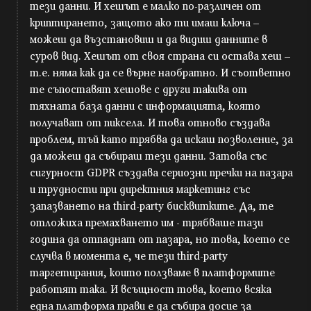
тези данни. И хешът е малко по-различен от
криптирането, защото ако ти имаш ключа –
можеш да възстановиш и да видиш данните в
суров вид. Хешът от своя страна си остава хеш –
т.е. няма как да се върне наобратно. И съответно
те съпоставят хешове с други такива от
тяхната база данни с информацията, която
получават от пиксела. И това отново създава
проблем, тъй като трябва да искаш позволение, за
да можеш да събираш тези данни. Затова със
сигурност GDPR създава сериозни пречки на пазара
и трудности при директния маркетинг със
запазването на third-party бисквитките. Да, те
отложиха премахването им - трябваше тази
година да отпаднат от пазара, но това, което се
случва в момента е, че тези third-party
таргетирания, които ползваме в платформите
работят така. И всъщност това, което всяка
една платформа прави е да събира досие за