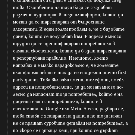
в кошницата си и дали е стигнал до покупка след
това. Съответно на тази база се създават
различни аудитории в тези платформи, които да
могат да се таргетират от въпросните
алгоритми. И един голям проблем е, че с базовите
данни, които се получават към IP адреса е много
трудно да се идентифицират потребители в
самата екосистема, които да бъдат таргетирани
и репортувани правилно. И нещото, което
направих и е малко парадоксално е, че големите
платформи искат с тях да се споделят точно first-
party данни. Това включва имена, телефони, имейл
адреси на потребителите, за да могат много по-
лесно да напаснат този потребител, който е на
дадения сайт с потребителя, който е в
системата на Google или Meta. А сега, разбира се,
това става с хеширане на данни и по този начин
не се пращат суровите детайли на потребителя, а
по-скоро се изпраща хеш, при който се държат