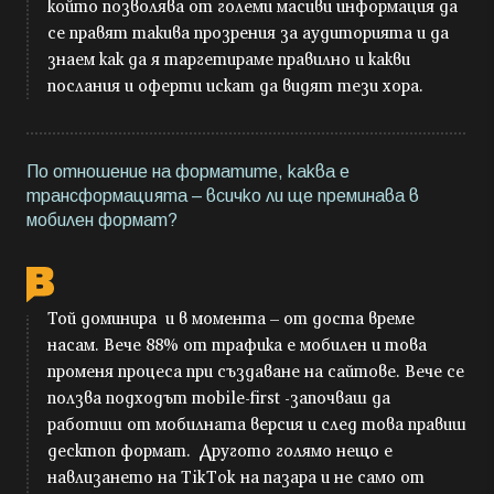
който позволява от големи масиви информация да
се правят такива прозрения за аудиторията и да
знаем как да я таргетираме правилно и какви
послания и оферти искат да видят тези хора.
По отношение на форматите, каква е
трансформацията – всичко ли ще преминава в
мобилен формат?
Той доминира и в момента – от доста време
насам. Вече 88% от трафика е мобилен и това
променя процеса при създаване на сайтове. Вече се
ползва подходът mobile-first -започваш да
работиш от мобилната версия и след това правиш
десктоп формат. Другото голямо нещо е
навлизането на TikTok на пазара и не само от