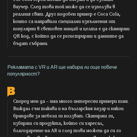
ваучер. След това той може да се използва в
реалния свят. Друг подобен пример е Coca Cola,
които са направили специални изпълнения от
популярни в световен мащаб и целта е да сканираш
QR код, с който да се регистрираш и данните да
бъдат събрани.
Рекламата с VR и AR ще набира ли още повече
популярност?
Според мен да – има много интересни примери там.
Виждал съм такива и на българския пазар и някои
брандове за мебели ги ползват. Сканираш ги,
избираш си продукта, който си харесал,
благодарение на AR и след това можеш да си го