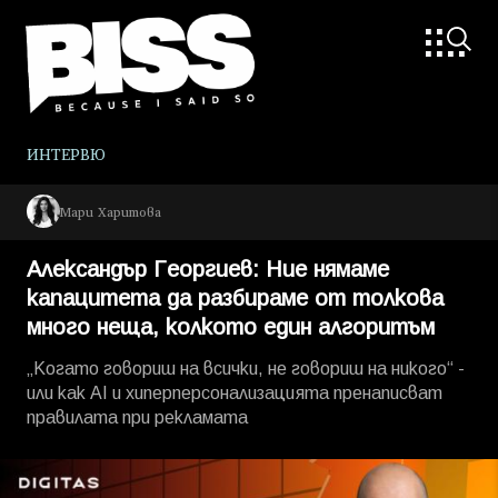
ИНТЕРВЮ
Мари Харитова
Александър Георгиев: Ние нямаме
капацитета да разбираме от толкова
много неща, колкото един алгоритъм
„Когато говориш на всички, не говориш на никого“ -
или как AI и хиперперсонализацията пренаписват
правилата при рекламата