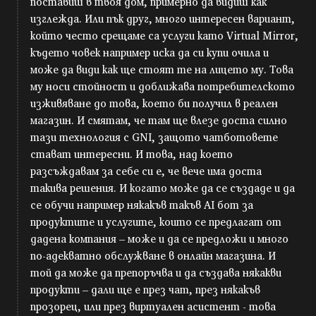
поставиш в твоя дом, примерно да видиш как
изглежда. Или пък друг, много интересен вариант,
който често срещаме са услуги като Virtual Mirror,
където човек например иска да си купи очила и
може да види как ще стоят те на лицето му. Това
му носи стойност и доближава потребителското
изживяване до това, което би получил в реален
магазин. И смятам, че там ще влезе доста силно
тази технология с GNI, защото чатботовете
стават интересни. И това, над което
разсъждавам за себе си е, че вече има доста
такива решения. И когато може да се създаде и да
се обучи например някакъв такъв AI бот за
продуктите и услугите, които се предлагат от
дадена компания – може и да се предложи и много
по-адекватно обслужване в онлайн магазина. И
той да може да препоръчва и да създава някакви
продукти – дали ще е през чат, през някакъв
прозорец, или през виртуален асистент - това