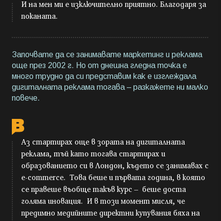
И на мен ми е изключително приятно. Благодаря за
поканата.
Започвате да се занимавате маркетинг и реклама
още през 2002 г. Но от днешна гледна точка е
много трудно да си представим как е изглеждала
дигиталната реклама тогава – разкажете ни малко
повече.
Аз стартирах още в зората на дигиталната
реклама, тъй като тогава стартирах и
образованието си в Лондон, където се занимавах с
e-commerce. Това беше и първата година, в която
се правеше въобще такъв курс – беше доста
голяма иновация. И в този момент мисля, че
предимно медийните директни купувания бяха на