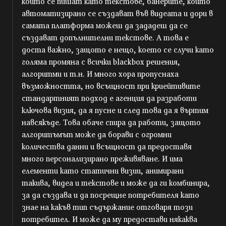
които се пишат като текстове, банерите, които
автоматизирано се създават във видеата и дори в
самата платформа можеш да зададеш да се
създават допълнителни текстове. А това е
доста важно, защото е нещо, което се случи като
голяма промяна с всички blackbox решения,
алгоритми и т.н. И много хора пропуснаха
възможността, но всъщност при криейтивите
стандартният подход е агенция да разработи
ключова визия, да я пусне и след това да я въртим
навсякъде. Това обаче спира да работи, защото
алгоритъмът може да борави с огромни
количества данни и всъщност да предоставя
много персонализирано преживяване. И има
елементи като статични визии, анимирани
такива, видеа и текстове и може да ги комбинира,
за да създава и да посрещне потребителя като
знае на какъв тип съдържание отговаря този
потребител. И може да му предостави някаква