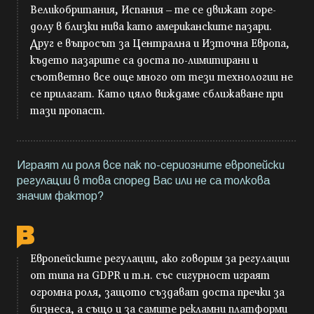
Великобритания, Испания – те се движат горе-
долу в близки нива като американските пазари.
Друг е въпросът за Централна и Източна Европа,
където пазарите са доста по-лимитирани и
съответно все още много от тези технологии не
се прилагат. Като цяло виждаме сближаване при
тази пропаст.
Играят ли роля все пак по-сериозните европейски
регулации в това според Вас или не са толкова
значим фактор?
Европейските регулации, ако говорим за регулации
от типа на GDPR и т.н. със сигурност играят
огромна роля, защото създават доста пречки за
бизнеса, а също и за самите рекламни платформи