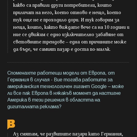
какво са правили други потребители, които
приличат на него, което отново е нещо, което
тук още не е проходило дори. И тук говорим за
неща, които, както виждате вече са на 10 години и
ние се движим с едно изключително забавяне от
световните трендове – една от причините може
да бъде, че самият пазар е доста по-малък.
Споменахте работещи модели от Европа, от
Германия в случая - Вие тогава работите за
американския технологичен гигант Google – може
ли все пак Европа в някакъв момент да настигне
Америка в тези решения в областта на
дигиталната реклама?
Аз смятам, че развитите пазари като Германия,