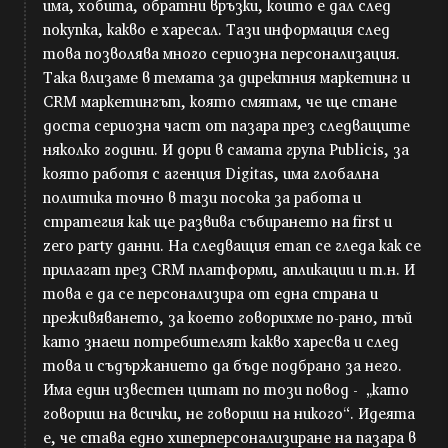
има, хобита, обратни връзки, които е дал след
покупка, какво е харесал. Тази информация след
това позволява много сериозна персонализация.
Така влизаме в темата за директния маркетинг и
CRM маркетингът, която смятам, че ще стане
доста сериозна част от пазара през следващите
няколко години. И дори в самата група Publicis, за
която работя с агенция Digitas, има глобална
политика точно в тази посока за работа и
стратегия как ще развива събирането на first и
zero party данни. На следващия етап се гледа как се
прилагат през CRM платформи, апликации и т.н. И
това е да се персонализира от една страна и
преживяването, за което говорихме по-рано, тъй
като знаеш потребителят какво харесва и след
това и съдържанието да бъде подбрано за него.
Има един известен цитат по този повод - „като
говориш на всички, не говориш на никого“. Идеята
е, че става едно хиперперсонализиране на пазара в