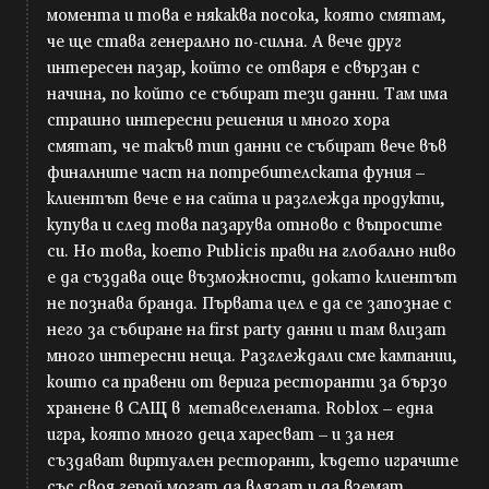
момента и това е някаква посока, която смятам,
че ще става генерално по-силна. А вече друг
интересен пазар, който се отваря е свързан с
начина, по който се събират тези данни. Там има
страшно интересни решения и много хора
смятат, че такъв тип данни се събират вече във
финалните част на потребителската фуния –
клиентът вече е на сайта и разглежда продукти,
купува и след това пазарува отново с въпросите
си. Но това, което Publicis прави на глобално ниво
е да създава още възможности, докато клиентът
не познава бранда. Първата цел е да се запознае с
него за събиране на first party данни и там влизат
много интересни неща. Разглеждали сме кампании,
които са правени от верига ресторанти за бързо
хранене в САЩ в метавселената. Roblox – една
игра, която много деца харесват – и за нея
създават виртуален ресторант, където играчите
със своя герой могат да влязат и да вземат