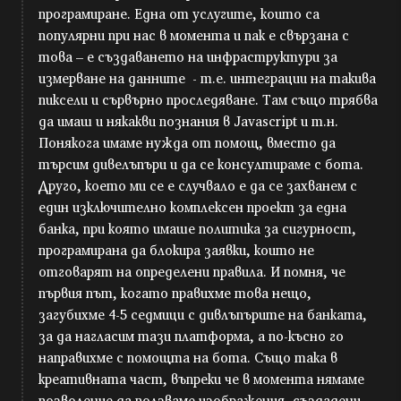
програмиране. Една от услугите, които са
популярни при нас в момента и пак е свързана с
това – е създаването на инфраструктури за
измерване на данните - т.е. интеграции на такива
пиксели и сървърно проследяване. Там също трябва
да имаш и някакви познания в Javascript и т.н.
Понякога имаме нужда от помощ, вместо да
търсим дивелъпъри и да се консултираме с бота.
Друго, което ми се е случвало е да се захванем с
един изключително комплексен проект за една
банка, при която имаше политика за сигурност,
програмирана да блокира заявки, които не
отговарят на определени правила. И помня, че
първия път, когато правихме това нещо,
загубихме 4-5 седмици с дивлъпърите на банката,
за да нагласим тази платформа, а по-късно го
направихме с помощта на бота. Също така в
креативната част, въпреки че в момента нямаме
позволение да ползваме изображения, създадени