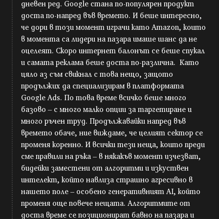
дневен ред. Google стана по-популярен продукт
доста по-напред във времето. И беше интересно,
че дори в този момент играчи като Amazon, които
в момента са лидери на пазара имаше шанс да не
оцелеят. Скоро интернет балонът се беше спукал
и самата реклама беше доста по-различна. Като
цяло аз съм свикнал с това нещо, защото
продължих да специализирам в платформата
Google Ads. По това време всичко беше много
базово – с много малко опции за таргетиране и
много ръчен труд. Продължавайки напред във
времето обаче, ние виждаме, че целият сектор се
променя коренно. И всички тези неща, които преди
сме правили на ръка – в някакъв момент изчезват,
бидейки заместени от алгоритми и изкуствен
интелект, който навлиза страшно агресивно в
нашето поле – особено генеративният AI, който
променя още повече нещата. Алгоритмите от
доста време се позиционират бавно на пазара и