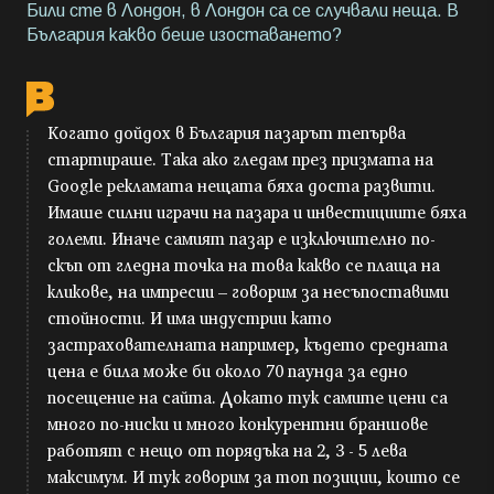
Били сте в Лондон, в Лондон са се случвали неща. В
България какво беше изоставането?
Когато дойдох в България пазарът тепърва
стартираше. Така ако гледам през призмата на
Google рекламата нещата бяха доста развити.
Имаше силни играчи на пазара и инвестициите бяха
големи. Иначе самият пазар е изключително по-
скъп от гледна точка на това какво се плаща на
кликове, на импресии – говорим за несъпоставими
стойности. И има индустрии като
застрахователната например, където средната
цена е била може би около 70 паунда за едно
посещение на сайта. Докато тук самите цени са
много по-ниски и много конкурентни браншове
работят с нещо от порядъка на 2, 3 - 5 лева
максимум. И тук говорим за топ позиции, които се