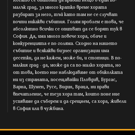
малък град, за много кратко време хората
разбират за него, тъй като там не се случват
почти никакви събития. Голям проблем е това, че
абсолютно всички се опитват да се борят тук в
София. Да, има много повече хора, обаче и
конкуренцията е по-голяма. Сходно на нашето
събитие и всякакви бизнес организации има
десетки, да не кажем, може би, и стотици. В по-
малкия град - да, може да са по-малко хората, но
от това, което ние наблюдаваме от обиколката
ни из страната, посещавайки Пловдив, Бургас,
Варна, Шумен, Русе, Видин, Враца, ни прави
впечатление, че тези хора там, които поне ние
успяваме да съберем и да срещнем, са хора, живели
в София или в чужбина.