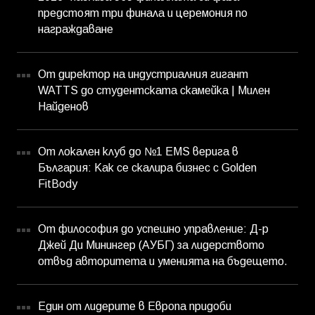
предстоят три финала и церемония по
награждаване
От директор на индустриалния гигант
WATTS до студентската скамейка | Милен
Найденов
От локален клуб до №1 EMS верига в
България: Как се скалира бизнес с Golden
FitBody
От философия до успешно управление: Д-р
Джей Ди Минингер (АУБГ) за лидерството
отвъд авторитета и уменията на бъдещето.
Един от лидерите в Европа придоби