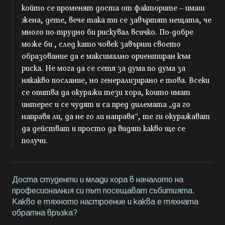
който се променят доста от факторите – имаш
жена, дете, вече така ти се завъртят нещата, че
много по-трудно би рискувал всичко. По-добре
може би , след като човек завърши своето
образование да е максимално ориентиран към
риска. Не мога да се сетя за дума по дума за
някакво послание, но генерализирано е това. Всеки
се опитва да окуражи тези хора, които имат
интерес и се чудят и са пред дилемата „да го
направя ли, да не го ли направя“, те ги окуражават
да действат и просто да видят какво ще се
получи.
Доста студенти и млади хора в началото на
професионалния си път посещават събитията.
Какво е тяхното настроение и каква е тяхната
обратна връзка?