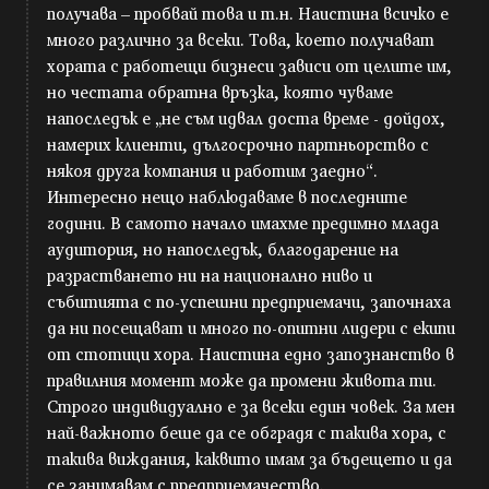
получава – пробвай това и т.н. Наистина всичко е
много различно за всеки. Това, което получават
хората с работещи бизнеси зависи от целите им,
но честата обратна връзка, която чуваме
напоследък е „не съм идвал доста време - дойдох,
намерих клиенти, дългосрочно партньорство с
някоя друга компания и работим заедно“.
Интересно нещо наблюдаваме в последните
години. В самото начало имахме предимно млада
аудитория, но напоследък, благодарение на
разрастването ни на национално ниво и
събитията с по-успешни предприемачи, започнаха
да ни посещават и много по-опитни лидери с екипи
от стотици хора. Наистина едно запознанство в
правилния момент може да промени живота ти.
Строго индивидуално е за всеки един човек. За мен
най-важното беше да се обградя с такива хора, с
такива виждания, каквито имам за бъдещето и да
се занимавам с предприемачество.