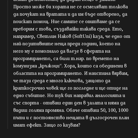
Просто може би хората не се осмеляват толкова
да почукат на вратата и да им бъде отворено, да
поискат помощ. Ние самите се опитваме да се
преборим с това, създавайки такава среда. Ето,
например, Светлин Наков (SoftUni) каза, че едно от
най-позитивните неща преди години, което на
него му е помогнало да влезе в сферата на
програмирането, са били т.нар. по времето на
комунизма „кръжоци“. Хора, които са обединени в
областта на програмирането. И наистина вярвам,
че тази среда е много ключова, защото да
краткосрочно човек ще го погледне и ще отиде на
едно събитие. Но тук бих направил аналогията и
със спорта - отиваш един ден в залата и няма да
видиш голяма промяна. Обаче отиваш 50, 100, 1000
пъти и с постоянство нещата в дългосрочен план
имат ефект. Защо го казвам?