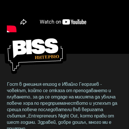
Гост в днешния епизод е Ивайло Георгиев -
човекът, който се отказа от преподаването и
плуването, за да се отдаде на мисията да увлича
повече хора по предприемачеството и успехът да
среща повече последователи във веригата
събития „Entrepreneurs Night Out, коrто прави от
шест години. Здравей, добре дошъл, много ми е
приятно.