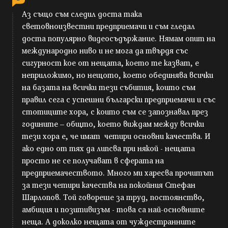
Аз също съм следил доста така
световноизвестни предприемачи и съм гледал
доста популярно видеосъдържание. Нямам опит на
международно ниво и не мога да твърдя със
сигурност кое от нещата, което те казват, е
неприложимо, но нещото, което обединява всички
на базата на всички тези събития, които съм
правил сега с успешни български предприемачи и със
стотиците хора, с които съм се запознавал през
годините – общто, което виждам между всички
тези хора е, че имат четири основни качества. И
ако едно от тях да липсва при някой - нещата
просто не се получават в сферата на
предприемачеството. Много ми харесва прочитът
за тези четири качества на покойния Стефан
Шарлопов. Той говореше за труд, постоянство,
амбиция и позитивизъм - това са най-основните
неща. А доколко нещата от чуждестранните