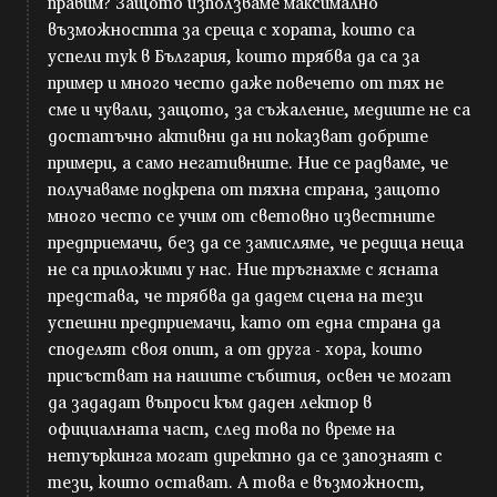
правим? Защото използваме максимално
възможността за среща с хората, които са
успели тук в България, които трябва да са за
пример и много често даже повечето от тях не
сме и чували, защото, за съжаление, медиите не са
достатъчно активни да ни показват добрите
примери, а само негативните. Ние се радваме, че
получаваме подкрепа от тяхна страна, защото
много често се учим от световно известните
предприемачи, без да се замисляме, че редица неща
не са приложими у нас. Ние тръгнахме с ясната
представа, че трябва да дадем сцена на тези
успешни предприемачи, като от една страна да
споделят своя опит, а от друга - хора, които
присъстват на нашите събития, освен че могат
да зададат въпроси към даден лектор в
официалната част, след това по време на
нетуъркинга могат директно да се запознаят с
тези, които остават. А това е възможност,