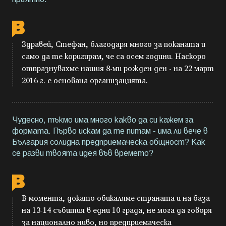
Здравей, Стефан, благодаря много за поканата и
само да те коригирам, че са осем години. Наскоро
отпразнувахме нашия 8-ми рожден ден - на 22 март
2016 г. е основана организацията.
Чудесно, тъкмо има много какво да си кажем за
формата. Първо искам да те питам - има ли вече в
България солидна предприемаческа общност? Как
се разви твоята идея във времето?
В момента, докато обикаляме страната и на база
на 13-14 събития в едни 10 града, не мога да говоря
за национално ниво, но предприемаческа