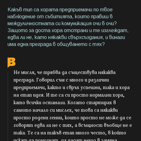
Какъв тип са хората предприемачи по твое
наблюдение от събитията, които правиш в
междуличностната си комуникация очи в очи?
Защото за доста хора отстрани и те изглеждат,
едва ли не, като някакви свърхсъздания, и винаги
има една преграда в общуването с тях?
Не мисля, че трябва да съществува някаква
преграда. Говорил съм с много и различни
предприемачи, както и свръх успешни, така и хора
на етап идея. И те са си просто нормални хора,
като всички останали. Когато стартирах в
самото начало си мислех, че това са някакви
просто родени гении, които просто не може да се
говорят едва ли не с тях, а всъщност въобще не е
така. Те са на такъв етап много често, в който
искат да помогнат, да дадат нещо в замяна.