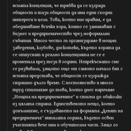
ясната концепция, че трябва да се изгради
общност и тази общност да има едни сходни
интереси и цели. Това, което ние правим, е да
обединяваме всички хора, които се занимават с
бизнес и предприемачество чрез неформални
събития. Много често ги организираме в нощни
заведения, клубове, дискотеки, където хората да
се отпуснат и реално концепцията не се е
променила през тези 8 години. Непрекъснато сме
се развивали, защото още от самото начало бях с
ясната представа, че общност се изгражда
страшно дълго време. С постоянство и много
труд стигнахме до това, което днес наричаме
„Нощта на предприемачите“ и стигна до обиколки
из цялата страна. Единственото нещо, което
допълнихме, е създаването на формата „Денят на
предприемача“ миналата година, където освен
участията вече има и обучителна част. Защо го