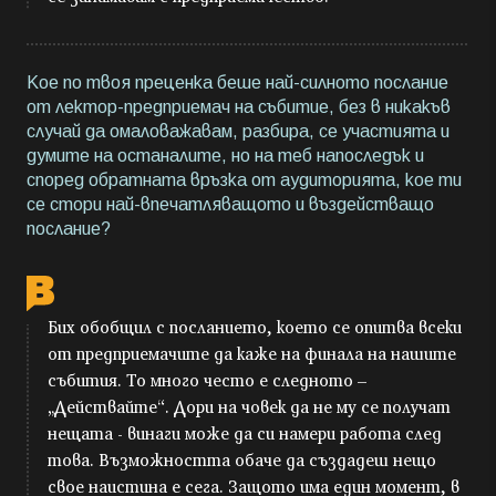
Кое по твоя преценка беше най-силното послание
от лектор-предприемач на събитие, без в никакъв
случай да омаловажавам, разбира, се участията и
думите на останалите, но на теб напоследък и
според обратната връзка от аудиторията, кое ти
се стори най-впечатляващото и въздействащо
послание?
Бих обобщил с посланието, което се опитва всеки
от предприемачите да каже на финала на нашите
събития. То много често е следното –
„Действайте“. Дори на човек да не му се получат
нещата - винаги може да си намери работа след
това. Възможността обаче да създадеш нещо
свое наистина е сега. Защото има един момент, в