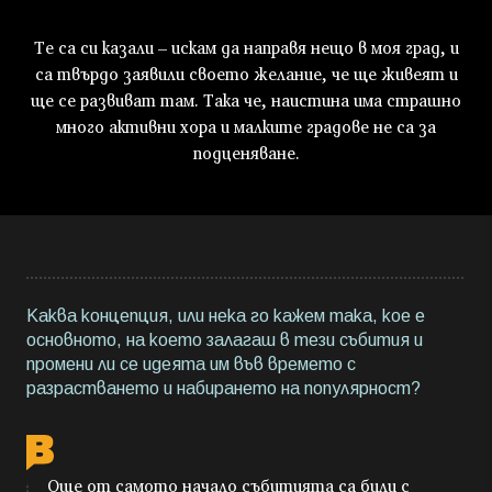
Те са си казали – искам да направя нещо в моя град, и
са твърдо заявили своето желание, че ще живеят и
ще се развиват там. Така че, наистина има страшно
много активни хора и малките градове не са за
подценяване.
Каква концепция, или нека го кажем така, кое е
основното, на което залагаш в тези събития и
промени ли се идеята им във времето с
разрастването и набирането на популярност?
Още от самото начало събитията са били с