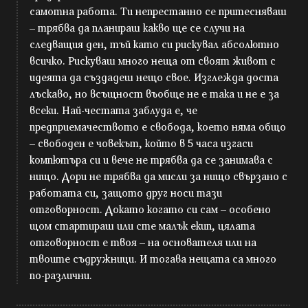
самотна работа. Ти непрестанно се притесняваш
– трябва да планираш какво ще се случи на
следващия ден, тъй като си рискувал абсолютно
всичко. Рискуваш много неща от своят живот с
идеята да създадеш нещо свое. Изглежда доста
лъскаво, но всъщност въобще не е така и не е за
всеки. Най-честата заблуда е, че
предприемачеството е свобода, което няма общо
– свободен е човекът, който в 5 часа изгаси
компютъра си и вече не трябва да се занимава с
нищо. Дори не трябва да мисли за нищо свързано с
работата си, защото друг носи тази
отговорност. Докато когато си сам – особено
щом стартираш или сте малък екип, цялата
отговорност е твоя – на основателя или на
твоите съдружници. И тогава нещата са много
по-различни.