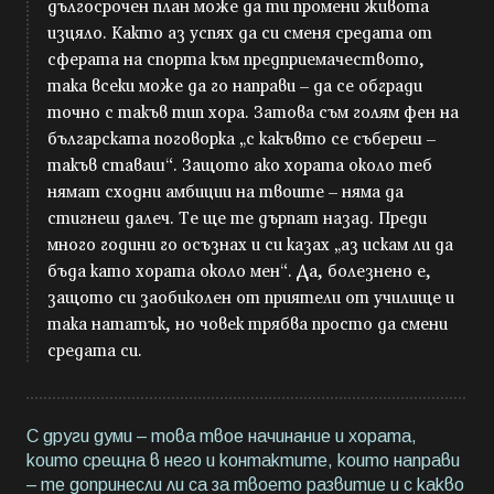
дългосрочен план може да ти промени живота
изцяло. Както аз успях да си сменя средата от
сферата на спорта към предприемачеството,
така всеки може да го направи – да се обгради
точно с такъв тип хора. Затова съм голям фен на
българската поговорка „с какъвто се събереш –
такъв ставаш“. Защото ако хората около теб
нямат сходни амбиции на твоите – няма да
стигнеш далеч. Те ще те дърпат назад. Преди
много години го осъзнах и си казах „аз искам ли да
бъда като хората около мен“. Да, болезнено е,
защото си заобиколен от приятели от училище и
така нататък, но човек трябва просто да смени
средата си.
С други думи – това твое начинание и хората,
които срещна в него и контактите, които направи
– те допринесли ли са за твоето развитие и с какво