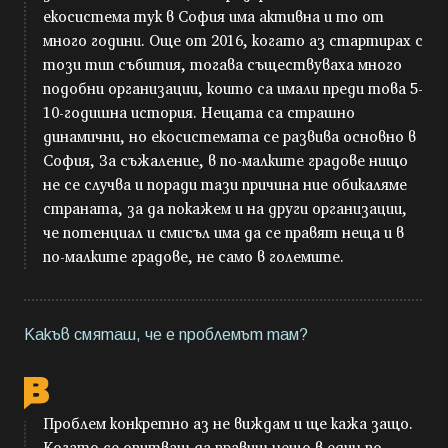
екосистема тук в София има активна и то от
много години. Още от 2016, когато аз стартирах с
този тип събития, тогава съществуваха много
подобни организации, които са имали преди това 5-
10-годишна история. Нещата са страшно
динамични, но екосистемата се развива основно в
София, За съжаление, в по-малките градове нищо
не се случва и поради тази причина ние обикаляме
страната, за да покажем и на други организации,
че потенциал и смисъл има да се правят неща и в
по-малките градове, не само в големите.
Какъв смяташ, че е проблемът там?
Проблем конкретно аз не виждам и ще кажа защо.
Когато се опитваш да правиш нещо в един по-