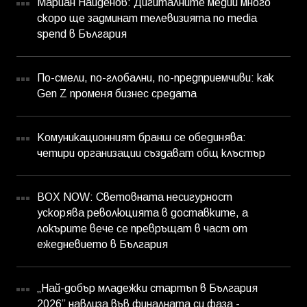
Мариан Найденов: Дигиталните медии много
скоро ще задминат телевизията по media
spend в България
По-смели, по-глобални, по-предприемчиви: как
Gen Z променя бизнес средата
Комуникационният бранш се обединява:
четири организации създават общ клъстър
BOX NOW: Световната несигурност
ускорява революцията в доставките, а
локърите вече се превръщат в част от
ежедневието в България
„Най-добър младежки стартъп в България
2026” навлиза във финалната си фаза -