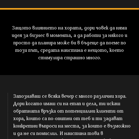
Защото влиянието на хората, дори човек да няма
идея за бизнес в момента, а да работи за някого и
просто да планира може би в бъдеще да поеме по
този път, средата наистина е нещото, което
стимулира страшно много.
Запознаваш се всяка вечер с много различни хора.
Дори когато имаш си на етап и дела, ти искаш
обратната връзка от потенциални клиенти от
хора, които са по-опитни от теб и ти задават
конкретни въпроси на места, за които е възможно
и да не си помислил. И наистина това в