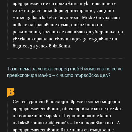
предприемачи не са приложими тук - наистина е
сложно да се отговори едностранно, защото
много зависи какъв е бизнесът. Може би залагат
повече на красивите думи, отколкото на
реалността, когато се опитват да убедят или да
увлекат хората по своята идея за създаване на
бизнес, за успех в живота.
Тази тема за успеха според теб в момента не се ли
преекспонира малко – с чисто търговска цел?
Със сигурност в последно време е много модерно
предприемачеството, обаче проблемът се дължи
на социалните мрежи. Позиционирано е като
някакъв готин лайфстайл – коли, почивки и т.н. А
предприемачеството в пълната си същност е