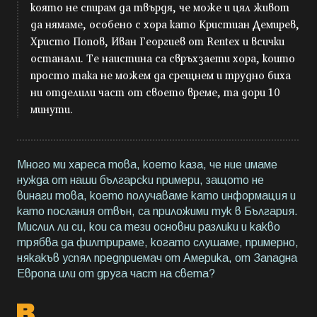
която не спирам да твърдя, че може и цял живот
да нямаме, особено с хора като Кристиан Демирев,
Христо Попов, Иван Георгиев от Rentex и всички
останали. Те наистина са свръхзаети хора, които
просто така не можем да срещнем и трудно биха
ни отделили част от своето време, та дори 10
минути.
Много ми хареса това, което каза, че ние имаме
нужда от наши български примери, защото не
винаги това, което получаваме като информация и
като послания отвън, са приложими тук в България.
Мислил ли си, кои са тези основни разлики и какво
трябва да филтрираме, когато слушаме, примерно,
някакъв успял предприемач от Америка, от Западна
Европа или от друга част на света?