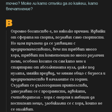
точно? Може ли като стъпки да го кажеш, като
впечатление?
Огромно богатство е, по няколко причини. Идвайки
от сферата на спорта, познавах само спортисти.
Но щом тръгнеш да се захващаш с
предприемачеството, вече ти трябват много
хора, трябват ти компетенции по много различни
теми, особено когато си сам като мен и
стартираш от абсолютната нула, даже под
нулата, имайки предвид, че нямам общо с бизнеса и
предприемачество в началните си години.
Създават се дългогодишни приятелства,
запознаваш се с програмисти, адвокати,
счетоводители – хора с енергия и амбиции да
постигнат нещо, заобикаляш се с хора, които не
се оплакват.