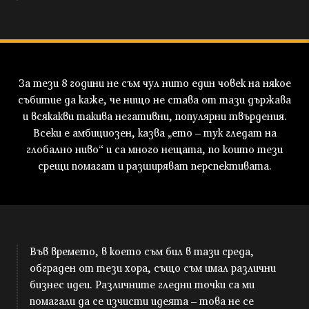
За тези 8 години не съм чул нито един човек на някое
събитие да каже, че нищо не става от тази държава
и всякакви такива негативни, популярни твърдения.
Всеки е амбициозен, казва „ето – тук гледат на
глобално ниво“ и са много нещата, по които тези
срещи помагат и разширяват перспективата.
Във времето, в което съм бил в тази среда,
обграден от тези хора, също съм имал различни
бизнес идеи. Различните гледни точки са ми
помагали да се изчисти идеята – това не се