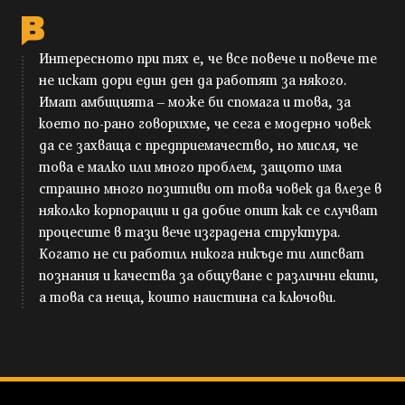
Интересното при тях е, че все повече и повече те
не искат дори един ден да работят за някого.
Имат амбицията – може би спомага и това, за
което по-рано говорихме, че сега е модерно човек
да се захваща с предприемачество, но мисля, че
това е малко или много проблем, защото има
страшно много позитиви от това човек да влезе в
няколко корпорации и да добие опит как се случват
процесите в тази вече изградена структура.
Когато не си работил никога никъде ти липсват
познания и качества за общуване с различни екипи,
а това са неща, които наистина са ключови.