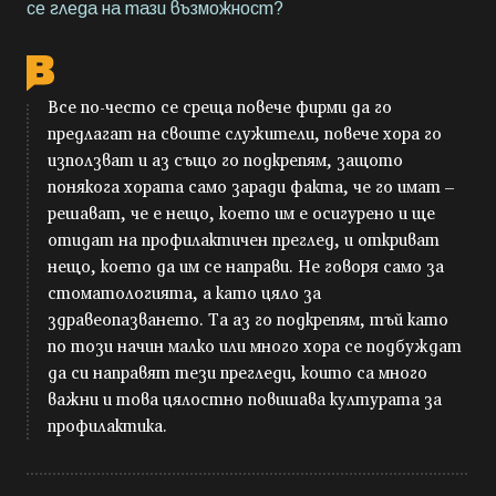
се гледа на тази възможност?
Все по-често се среща повече фирми да го
предлагат на своите служители, повече хора го
използват и аз също го подкрепям, защото
понякога хората само заради факта, че го имат –
решават, че е нещо, което им е осигурено и ще
отидат на профилактичен преглед, и откриват
нещо, което да им се направи. Не говоря само за
стоматологията, а като цяло за
здравеопазването. Та аз го подкрепям, тъй като
по този начин малко или много хора се подбуждат
да си направят тези прегледи, които са много
важни и това цялостно повишава културата за
профилактика.