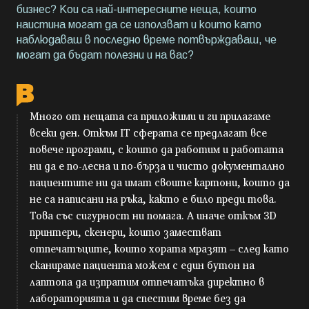
бизнес? Кои са най-интересните неща, които
наистина могат да се използват и които като
наблюдаваш в последно време потвърждаваш, че
могат да бъдат полезни и на вас?
Много от нещата са приложими и ги прилагаме
всеки ден. Откъм IT сферата се предлагат все
повече програми, с които да работим и работата
ни да е по-лесна и по-бърза и чисто документално
пациентите ни да имат своите картони, които да
не са написани на ръка, както е било преди това.
Това със сигурност ни помага. А иначе откъм 3D
принтери, скенери, които заместват
отпечатъците, които хората мразят – след като
сканираме пациента можем с един бутон на
лаптопа да изпратим отпечатъка директно в
лабораторията и да спестим време без да