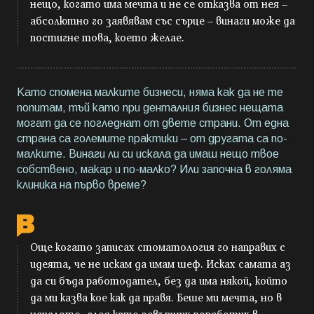
нещо, когато има мечта и не се отказва от нея –
абсолютно го заявявам със сърце – винаги може да
постигне това, което желае.
Като спомена малките бизнеси, няма как да не те
попитам, тъй като при денталния бизнес нещата
могат да се погледнат от двете страни. От една
страна са големите практики – от другата са по-
малките. Винаги ли си искала да имаш нещо твое
собствено, макар и по-малко? Или започна в голяма
клиника на първо време?
Още когато записах стоматология го направих с
идеята, че не искам да имам шеф. Исках самата аз
да си бъда работодател, без да има някой, който
да ми казва кое как да правя. Беше ми мечта, но в