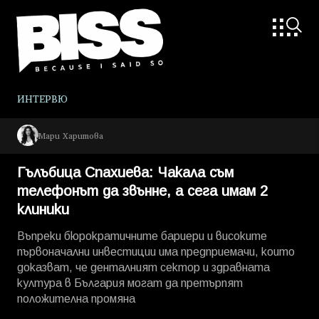
ИНТЕРВЮ
Мари Харитова
Гълъбица Спахиева: Чакала съм
телефонът да звънне, а сега имам 2
клиники
Въпреки бюрократичните бариери и високите
първоначални инвестиции има предприемачи, които
доказват, че денталният сектор и здравната
култура в България могат да претърпят
положителна промяна