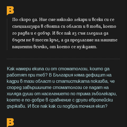
По-скоро да. Ние сме няколко лекари и всеки си се
специализира в своята си област и в това, което
го радва и е добър. И все пак аз съм гледала да
бъдем не в тесен кръг, а да предлагаме на нашите
пациенти всичко, от което се нуждаят.
Как намери екипа си от стоматолози, които да
работят при теб? В България няма дефицит на
кадри в тази област и статистиката показва, че
според завършилите стоматолози се падат на
хиляда души от населението по трима зъболекари,
което е по-добре в сравнение с други европейски
държави. И все пак как си подбра точния екип?