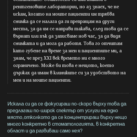
рентгеновите лаборатории, но аз знаех, че не
искам, когато на моите пациенти им трябва
снимка да се налага да ги препращам на други
места, за да им се направи такава, след това да се
върнат или пък да записваме нов час, за да видя
снимката и да мога да работя. Това го отчитам
като губене на време за мен и пациентите ми, а
знам, че през XXI век времето ни е много
ограничено. Може би това е нещото, което
държах да имам в клиниките си за удобството на
мен и на моите пациенти.
Искала си да се фокусираш по-скоро върху това да
предлагаш по-широк спектър от услуги на едно
място,отколкото да се концентрираш върху нещо
много конкретно в стоматологията, в конкретна
област и да развиваш само нея?