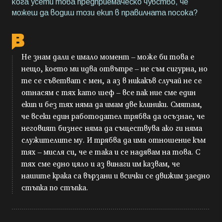
кога усети това предприемаческо чувство, че
можеш да водиш този екип в правилната посока?
Не знам дали е имало момент – може би това е
нещо, което ми идва отвътре – не съм сигурна, но
те се съветват с мен, а аз в никакъв случай не се
отнасям с тях като шеф – все пак ние сме един
екип и без тях няма да имам две клиники. Смятам,
че всеки един работодател трябва да осъзнае, че
неговият бизнес няма да съществува ако ги няма
служителите му. И трябва да има отношение към
тях – мисля си, че е така и се надявам на това. С
тях сме едно цяло и аз винаги им казвам, че
нашите крака са вързани и всички се движим заедно
стъпка по стъпка.