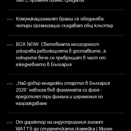
Gen Z променя бизнес средата
Комуникационният бранш се обединява:
четири организации създават общ клъстър
BOX NOW: Световната несигурност
ускорява революцията в доставките, а
локърите вече се превръщат в част от
ежедневието в България
„Най-добър младежки стартъп в България
2026” навлиза във финалната си фаза -
предстоят три финала и церемония по
награждаване
От директор на индустриалния гигант
WATTS до студентската скамейка | Милен