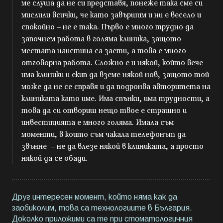
ме слуша да не си представя, понеже така сме си
мислили всички, че като завършим и ни е весело и
спокойно – не е така. Първо е много трудно да
започнем работа в голяма клиника, защото
местата наистина са заети, а това е много
отговорна работа. Сложно е и някой, който вече
има клиники и екип да вземе някой нов, защото той
може да не се справя и да подронва авторитета на
клиниката като име. Има спънки, има трудности, а
това да си отвориш нещо твое е страшно и
инвестицията е много голяма. Имала съм
моменти, в които съм чакала телефонът да
звънне – не да влезе някой в клиниката, а просто
някой да се обади.
Друг интересен момент, който няма как да
заобиколим, това са технологиите в България.
Доколко приложими са те при стоматологичния