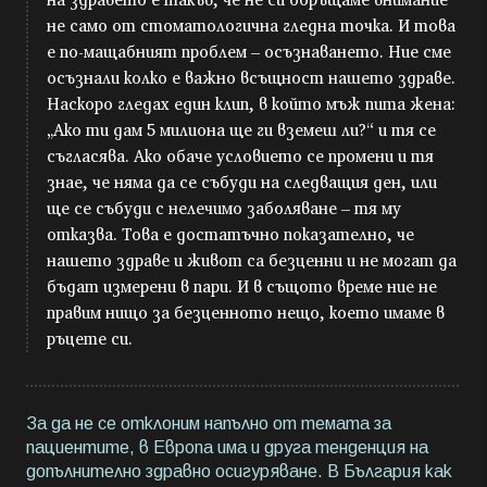
не само от стоматологична гледна точка. И това
е по-мащабният проблем – осъзнаването. Ние сме
осъзнали колко е важно всъщност нашето здраве.
Наскоро гледах един клип, в който мъж пита жена:
„Ако ти дам 5 милиона ще ги вземеш ли?“ и тя се
съгласява. Ако обаче условието се промени и тя
знае, че няма да се събуди на следващия ден, или
ще се събуди с нелечимо заболяване – тя му
отказва. Това е достатъчно показателно, че
нашето здраве и живот са безценни и не могат да
бъдат измерени в пари. И в същото време ние не
правим нищо за безценното нещо, което имаме в
ръцете си.
За да не се отклоним напълно от темата за
пациентите, в Европа има и друга тенденция на
допълнително здравно осигуряване. В България как