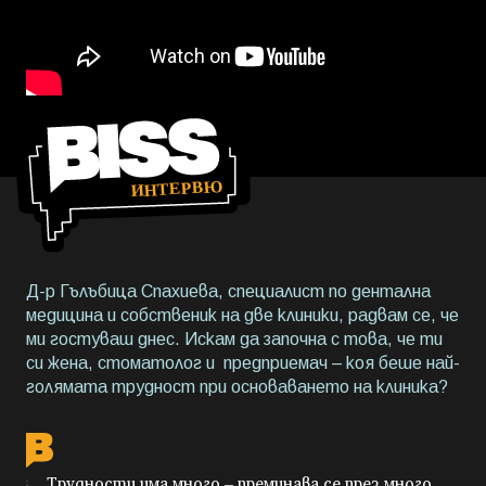
Д-р Гълъбица Спахиева, специалист по дентална
медицина и собственик на две клиники, радвам се, че
ми гостуваш днес. Искам да започна с това, че ти
си жена, стоматолог и предприемач – коя беше най-
голямата трудност при основаването на клиника?
Трудности има много – преминава се през много