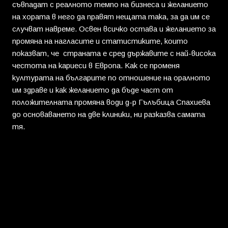
съвпадат с реалното темпо на бизнеса и желанието
на хората в него да правят нещата така, за да им се
случват навреме. Освен всичко остава и желанието за
промяна на нагласите и статистиките, които
показват, че страната е сред държавите с най-висока
честота на кариеси в Европа. Как се променя
културата на българите по отношение на оралното
им здраве и как желанието да бъде част от
положителната промяна води д-р Гълъбица Спахиева
до основаването на две клиники, ни разказва самата
тя.