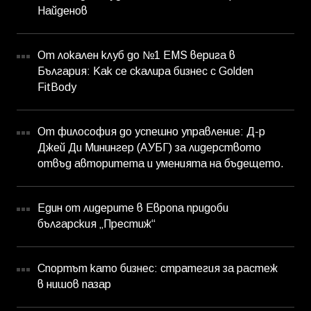
Найденов
От локален клуб до №1 EMS верига в
България: Как се скалира бизнес с Golden
FitBody
От философия до успешно управление: Д-р
Джей Ди Минингер (АУБГ) за лидерството
отвъд авторитета и уменията на бъдещето.
Един от лидерите в Европа придоби
българския „Престиж“
Спортът като бизнес: стратегия за растеж
в нишов пазар