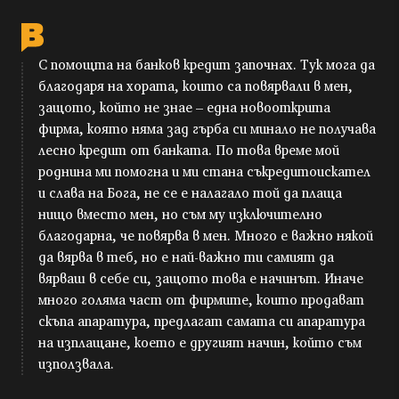
С помощта на банков кредит започнах. Тук мога да
благодаря на хората, които са повярвали в мен,
защото, който не знае – една новооткрита
фирма, която няма зад гърба си минало не получава
лесно кредит от банката. По това време мой
роднина ми помогна и ми стана съкредитоискател
и слава на Бога, не се е налагало той да плаща
нищо вместо мен, но съм му изключително
благодарна, че повярва в мен. Много е важно някой
да вярва в теб, но е най-важно ти самият да
вярваш в себе си, защото това е начинът. Иначе
много голяма част от фирмите, които продават
скъпа апаратура, предлагат самата си апаратура
на изплащане, което е другият начин, който съм
използвала.