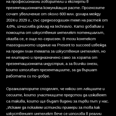
на професионални говорители и експерти в
презентационната комуникация расте. Прогнозите
сочат увеличение от около 600 млн. долара между
2024 и 2029 г., със средногодишен темп на растеж от
4,6%, изчислява доклад на technavio. Като добавим и
помощта от изкуствения интелект потенциалът,
оказва се, е още по-сериозен. В този контекст
тазгодишното издание на Present to succeed извежда
на преден план темата за изкуствения интелект, но
не елитарно и предназначено само за хората от
презентационната индустрия, а за всички онези,
които използват презентациите, за да вършат
работата си по-добре.
Организаторите споделят, че някои от лекциите и
сесиите, които участниците предстои да изживеят
са такива, които ще бъдат видени за първи път у нас.
„Искаме да покажем истински примери за това как
изкуственият интелект вече се използва в реални