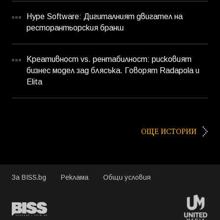
Hype Software: Дигиталният двигател на
ресторантьорския бранш
Креативност vs. рентабилност: рисковият
бизнес модел зад блясъка. Говорят Radapola и
Elita
ОЩЕ ИСТОРИИ
За BISS.bg
Реклама
Общи условия