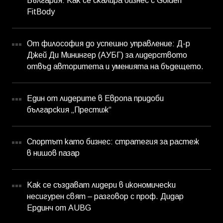
България: Как се скалира бизнес с Golden
FitBody
От философия до успешно управление: Д-р
Джей Ди Минингер (АУБГ) за лидерството
отвъд авторитета и уменията на бъдещето.
Един от лидерите в Европа придоби
българския „Престиж“
Спортът като бизнес: стратегия за растеж
в нишов пазар
Как се създават лидери в икономически
несигурен свят – разговор с проф. Дидар
Ердинч от AUBG