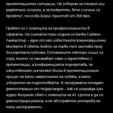
презентационни ситуации. Не говорим за теория или
маркетинг лозунги, а за конкретни, вече случили се
проекти“, посочва Борис Христов от 356 labs.
Правят го с помощта на професионалисти в
сферата. На сцената тази година се качва Саймън
Ланкастър – един от най-известните комуникационни
експерти в света, който за първи път застава пред
българската публика. Останалите лектори също са
хора, които се занимават само и единствено с
презентации, а конференцията подчертава, че
изкуственият интелект влиза в презентационния
процес не като заместител на човека, а като
ускорител на подготовката. В програмата попадат
демонстрации от Нидерландия – как се изгражда цял
аудио-визуален свят с помощта на AI. Целта е да се
демонстрира реална, а не абстрактна употреба на
тези инструменти.