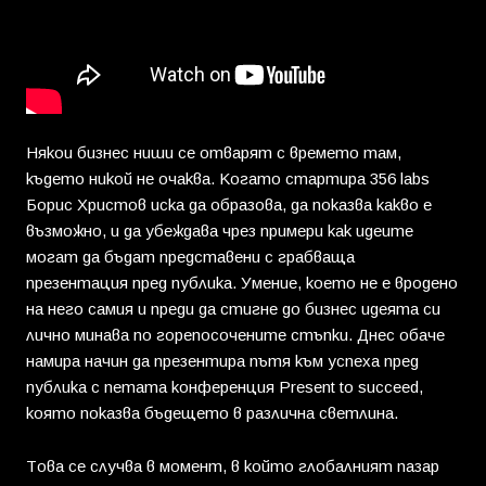
Някои бизнес ниши се отварят с времето там,
където никой не очаква. Когато стартира 356 labs
Борис Христов иска да образова, да показва какво е
възможно, и да убеждава чрез примери как идеите
могат да бъдат представени с грабваща
презентация пред публика. Умение, което не е вродено
на него самия и преди да стигне до бизнес идеята си
лично минава по горепосочените стъпки. Днес обаче
намира начин да презентира пътя към успеха пред
публика с петата конференция Present to succeed,
която показва бъдещето в различна светлина.
Това се случва в момент, в който глобалният пазар