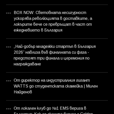
BOX NOW: Световната несигурност
ускорява революцията в доставките, а
локърите вече се превръщат в част от
ежедневието в България
„Най-добър младежки стартъп в България
2026” навлиза във финалната си фаза -
предстоят три финала и церемония по
награждаване
От директор на индустриалния гигант
WATTS до студентската скамейка | Милен
Найденов
От локален клуб до №1 EMS верига в