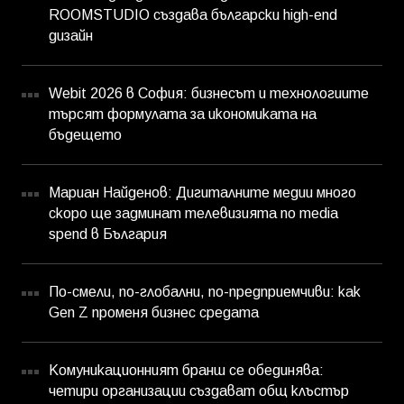
ROOMSTUDIO създава български high-end
дизайн
Webit 2026 в София: бизнесът и технологиите
търсят формулата за икономиката на
бъдещето
Мариан Найденов: Дигиталните медии много
скоро ще задминат телевизията по media
spend в България
По-смели, по-глобални, по-предприемчиви: как
Gen Z променя бизнес средата
Комуникационният бранш се обединява:
четири организации създават общ клъстър