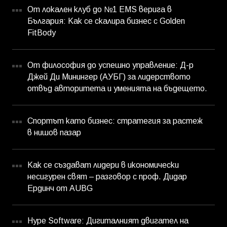
От локален клуб до №1 EMS верига в
България: Как се скалира бизнес с Golden
FitBody
От философия до успешно управление: Д-р
Джей Ди Минингер (АУБГ) за лидерството
отвъд авторитета и уменията на бъдещето.
Спортът като бизнес: стратегия за растеж
в нишов пазар
Как се създават лидери в икономически
несигурен свят – разговор с проф. Дидар
Ердинч от AUBG
Hype Software: Дигиталният двигател на