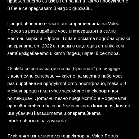
присъствието си извън страната, като продуктите
ѝ вече се предлагат в над 30 държави.
Придобиването е част от стратегията на Valeo
Foods за разширяване чрез интеграция на силни
местни марки в Европа. Това е осмата подобна сделка
на групата от 2022 г. насам и още една стъпка към
затвърждаването ѝ като водещ играч в сектора.
Очаква се интеграцията на „Престиж“ да създаде
значителни синергии — както на местно ниво чрез
разширяване на продуктовото портфолио, така и в
международен план чрез засилване на експортния
потенциал. Допълнително предимство е модерната
производствена база на българската компания, която
ще увеличи капацитета и оперативната
ефективност на групата.
Главният изпълнителен директор на Valeo Foods,