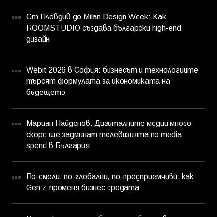
От Пловдив до Milan Design Week: Как
ROOMSTUDIO създава български high-end
дизайн
Webit 2026 в София: бизнесът и технологиите
търсят формулата за икономиката на
бъдещето
Мариан Найденов: Дигиталните медии много
скоро ще задминат телевизията по media
spend в България
По-смели, по-глобални, по-предприемчиви: как
Gen Z променя бизнес средата