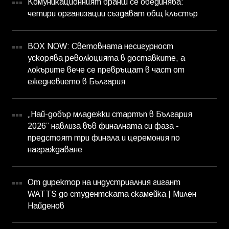
Комуникационният бранш се обединява:
четири организации създават общ клъстър
BOX NOW: Световната несигурност
ускорява революцията в доставките, а
локърите вече се превръщат в част от
ежедневието в България
„Най-добър младежки стартъп в България
2026” навлиза във финалната си фаза -
предстоят три финала и церемония по
награждаване
От директор на индустриалния гигант
WATTS до студентската скамейка | Милен
Найденов