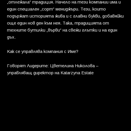
„отлежала“ традиция. Начело на тези компании има и
един специален „сорт“ мениджъри. Тези, които
подържат историята жива и с главни букви, добавяйки
още един нов ден към нея. Така, традицията от
техните бутилки „върви“ на свежи глътки и на един
дъх.
Как се управлява компания с Име?
Говорят Лидерите: Цветелина Николова –
управляващ директор на Katarzyna Estate