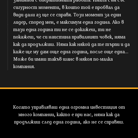
сигурност моменти, в които той е пробвал да
види дали аз ще се справя. Този момент за един
лидер, според мен, е максимум една година. Ако в
тази една година ти не се докажеш, ти не
покажеш, че си наистина правилният човек, няма
как да продължиш. Няма как някой да те търпи и да
каже ще му дам още една година, после още една...
Може би имаш такъв шанс в някоя по-малка
компания.
Когато управляваш една огромна инвестиция от
много компании, както е при нас, няма как да
продължиш след една година, ако не се справяш.