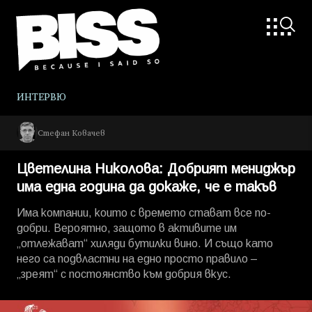
ИНТЕРВЮ
Стефан Ковачев
Цветелина Николова: Добрият мениджър
има една година да докаже, че е такъв
Има компании, които с времето стават все по-
добри. Вероятно, защото в активите им
„отлежават“ хиляди бутилки вино. И също като
него са подвластни на едно просто правило –
„зреят“ с постоянство към добрия вкус.