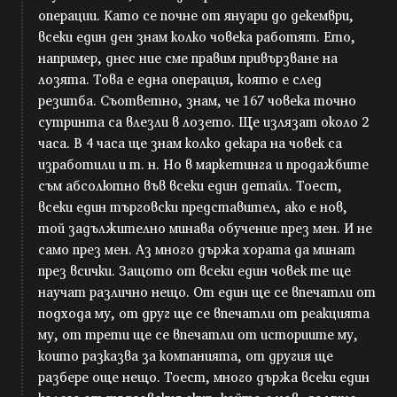
операции. Като се почне от януари до декември,
всеки един ден знам колко човека работят. Ето,
например, днес ние сме правим привързване на
лозята. Това е една операция, която е след
резитба. Съответно, знам, че 167 човека точно
сутринта са влезли в лозето. Ще излязат около 2
часа. В 4 часа ще знам колко декара на човек са
изработили и т. н. Но в маркетинга и продажбите
съм абсолютно във всеки един детайл. Тоест,
всеки един търговски представител, ако е нов,
той задължително минава обучение през мен. И не
само през мен. Аз много държа хората да минат
през всички. Защото от всеки един човек те ще
научат различно нещо. От един ще се впечатли от
подхода му, от друг ще се впечатли от реакцията
му, от трети ще се впечатли от историите му,
които разказва за компанията, от другия ще
разбере още нещо. Тоест, много държа всеки един