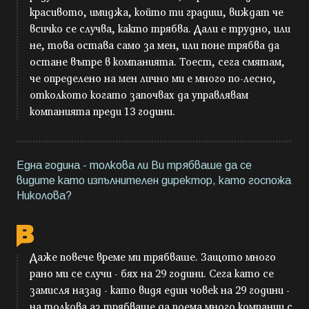
красивото, имиджа, който ти градиш, виждат че
всичко се случва, както трябва. Дали е трудно, или
не, това остава само за мен, или поне трябва да
остане вътре в компанията. Тоест, сега смятам,
че определено на мен лично ми е много по-лесно,
отколкото когато започвах да управлявам
компанията преди 13 години.
Една година - толкова ли Ви трябваше да се
видите като изпълнителен директор, като госпожа
Николова?
Даже повече време ми трябваше. Защото много
рано ми се случи - бях на 29 години. Сега като се
замисля назад - като видя един човек на 29 години -
на толкова аз трябваше да поема много компании с