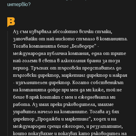
интервю?
Аз съм извървяла абсолютно всички стъпки,
започвайки от най-ниското стъпало в компанията.
Тогава компанията беше „Белведере” -
международна публична компания, една от трите
най-големи в света в алкохолния бранш за този
период. Тръгнах от търговски представител до
търговски директор, маркетинг директор и накрая
- изпълнителен директор. Когато собственикът
на компанията дойде при мен да ми каже, той не
беше в пряк контакт с мен и ежедневната ми
работа. Аз имах преки ръководители, имахме
управител начело на компаниите. Тогава аз бях
директор „Продажби и маркетинг”, ходех и на
международни срещи ежегодно, и резултатите,
които показвахме и показвах като ръководител на