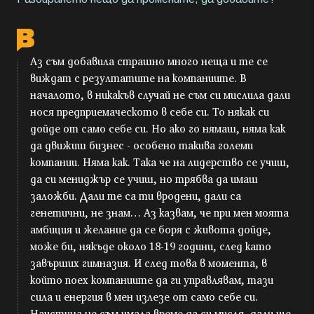
Аз съм добавила страшно много неща и те се
виждат с резултатите на компаниите. В
началото, в никакъв случай не съм си мислила дали
нося предприемаческото в себе си. То някак си
дойде от само себе си. Но ако го нямаш, няма как
да движиш бизнес - особено такива големи
компании. Няма как. Така че на лидерство се учиш,
да си мениджър се учиш, но трябва да имаш
заложби. Дали те са ти вродени, дали са
генетични, не знам… Аз казвам, че при мен моята
амбиция и желание да се боря с живота дойде,
може би, някъде около 18-19 години, след като
завърших гимназия. И след това в момента, в
който поех компаниите да ги управлявам, тази
сила и енергия в мен излезе от само себе си.
Наистина не съм имала време да си мисля, дали ще