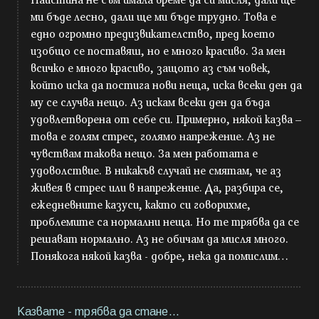
ми бъде лесно, дали ще ми бъде трудно. Това е
едно огромно предизвикателство, пред което
изобщо се поставяш, но е много красиво. За мен
всичко е много красиво, защото аз съм човек,
който иска да постига нови неща, иска всеки ден да
му се случва нещо. Аз искам всеки ден да бъда
удовлетворена от себе си. Примерно, някой казва –
това е голям стрес, голямо напрежение. Аз не
чувствам такова нещо. За мен работата е
удоволствие. В никакъв случай не смятам, че аз
живея в стрес или в напрежение. Да, разбира се,
ежедневните казуси, както си говорихме,
проблемите са нормални неща. Но те трябва да се
решават нормално. Аз не обичам да мисля много.
Понякога някой казва - добре, нека да помислим…
Казвате - трябва да стане…