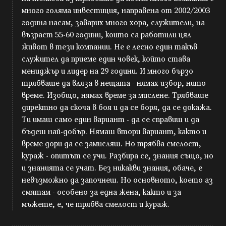
много голяма инвестиция, направена от 2002/2003
година насам, заварих много хора, служители, на
възраст 55-60 години, които са работили цял
живот в тези компании. Не е лесно един такъв
служител да приеме един човек, който става
мениджър и лидер на 29 години. И много бързо
трябваше да вляза в нещата - нямах избор, нито
време. Изобщо, нямах време за мислене. Трябваше
директно да скоча в боя и да се боря, да се докажа.
Ти имаш само един вариант - да се справиш и да
бъдеш най-добър. Нямаш втори вариант, както и
време дори да се замисляш. Но трябва смелост,
кураж - опитът се учи. Разбира се, знания също, но
и знанията се учат. Без никакви знания, обаче, е
невъзможно да започнеш. Но основното, което аз
смятам - особено за една жена, както и за
мъжете, е, че трябва смелост и кураж.