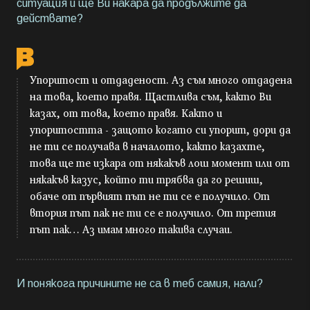
ситуация и ще Ви накара да продължите да
действате?
Упоритост и отдаденост. Аз съм много отдадена
на това, което правя. Щастлива съм, както Ви
казах, от това, което правя. Както и
упоритостта - защото когато си упорит, дори да
не ти се получава в началото, както казахте,
това ще те изкара от някакъв лош момент или от
някакъв казус, който ти трябва да го решиш,
обаче от първият път не ти се е получило. От
втория път пак не ти се е получило. От третия
път пак… Аз имам много такива случаи.
И понякога причините не са в теб самия, нали?