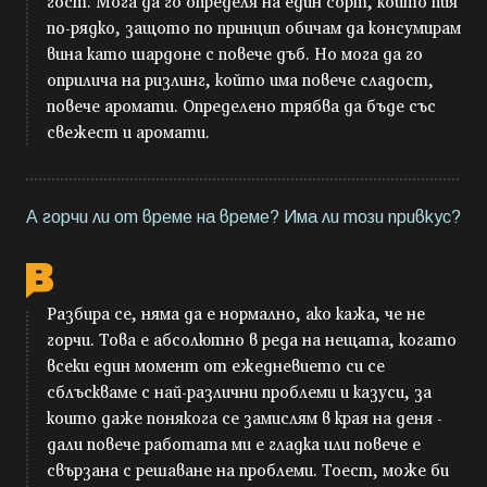
гост. Мога да го определя на един сорт, който пия
по-рядко, защото по принцип обичам да консумирам
вина като шардоне с повече дъб. Но мога да го
оприлича на ризлинг, който има повече сладост,
повече аромати. Определено трябва да бъде със
свежест и аромати.
А горчи ли от време на време? Има ли този привкус?
Разбира се, няма да е нормално, ако кажа, че не
горчи. Това е абсолютно в реда на нещата, когато
всеки един момент от ежедневието си се
сблъскваме с най-различни проблеми и казуси, за
които даже понякога се замислям в края на деня -
дали повече работата ми е гладка или повече е
свързана с решаване на проблеми. Тоест, може би