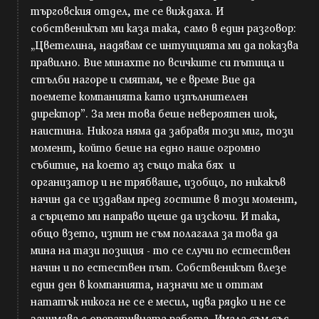
търговския отдел, те се виждаха. И
собственикът ми каза така, само в един разговор:
„Цветелина, надявам се интуицията ми да показва
правилно. Вие минахте по всичките си пътища и
стълби нагоре и смятам, че е време Вие да
поемете компанията като изпълнителен
директор”. За мен това беше невероятен шок,
наистина. Никога няма да забравя този миг, този
момент, който беше на едно наше огромно
събитие, на което аз също така бях и
организатор и не трябваше, изобщо, по никакъв
начин да се издавам пред гостите в този момент,
а сърцето ми направо щеше да изскочи. И така,
общо взето, изпит не съм полагала за това да
мина на тази позиция - то се случи по естествен
начин и по естествен път. Собственикът влезе
един ден в компанията, назначи ме и оттам
нататък никога не се е месил, идва рядко и не се
занимава с оперативната работа. Имала съм със