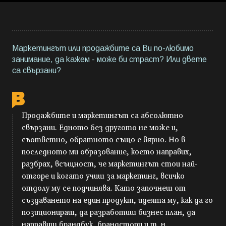
Маркетингът или продажбите са Ви по-любимо
занимание, да кажем - може би страст? Или двете
са свързани?
Продажбите и маркетингът са абсолютно
свързани. Едното без другото не може и,
съответно, обратното също е вярно. Но в
последното ми образование, което направих,
разбрах, всъщност, че маркетингът стои най-
отгоре и когато учиш за маркетинг, всичко
отдолу му се подчинява. Като започнеш от
създаването на един продукт, идеята му, как да го
позиционираш, да разработиш бизнес план, да
направиш брандбук, брандстори и т. н.,