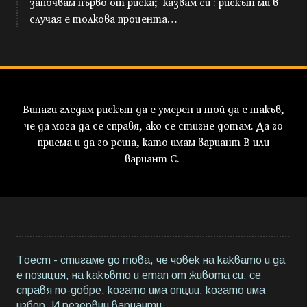
започвам първо от риска; казвам си : рискът ми в
случая е толкова процента…
Винаги гледам рискът да е умерен и той да е такъв,
че да мога да се справя, ако се стигне дотам. Да го
приема и да го реша, като имам вариант B или
вариант C.
Тоест - стигаме до това, че човек на каквато и да
е позиция, на какъвто и етап от живота си, се
справя по-добре, когато има опции, когато има
избор. И резервни варианти.