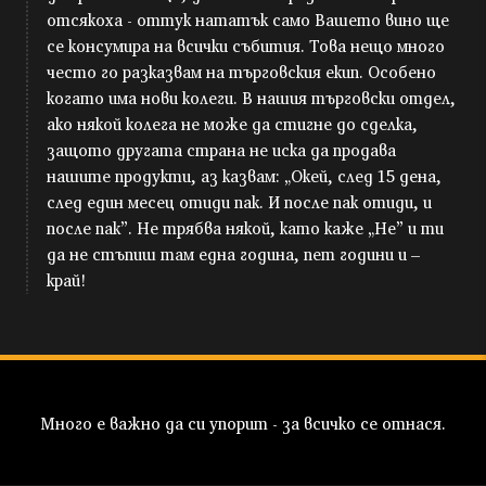
отсякоха - оттук нататък само Вашето вино ще
се консумира на всички събития. Това нещо много
често го разказвам на търговския екип. Особено
когато има нови колеги. В нашия търговски отдел,
ако някой колега не може да стигне до сделка,
защото другата страна не иска да продава
нашите продукти, аз казвам: „Окей, след 15 дена,
след един месец отиди пак. И после пак отиди, и
после пак”. Не трябва някой, като каже „Не” и ти
да не стъпиш там една година, пет години и –
край!
Много е важно да си упорит - за всичко се отнася.