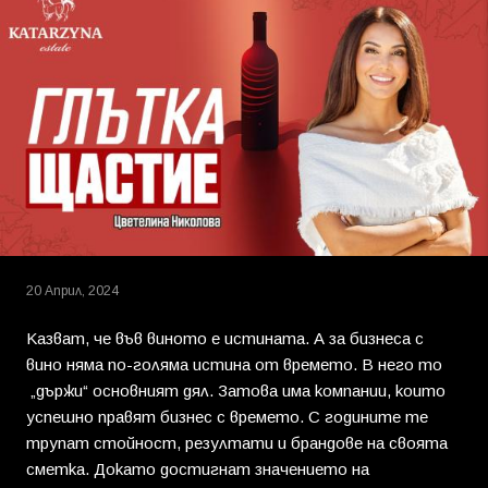
20 Април, 2024
Казват, че във виното е истината. А за бизнеса с
вино няма по-голяма истина от времето. В него то
„държи“ основният дял. Затова има компании, които
успешно правят бизнес с времето. С годините те
трупат стойност, резултати и брандове на своята
сметка. Докато достигнат значението на