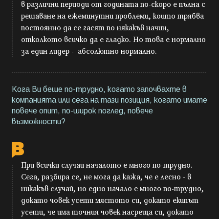
в различни периоди от годината по-скоро е пълна с
решаване на ежеминутни проблеми, които трябва
постоянно да се гасят по някакъв начин,
отколкото всичко да е гладко. Но това е нормално
за един лидер - абсолютно нормално.
Кога Ви беше по-трудно, когато започвахте в
компанията или сега на тази позиция, когато имате
повече опит, по-широк поглед, повече
възможности?
При всички случаи началото е много по-трудно.
Сега, разбира се, не мога да кажа, че е лесно - в
никакъв случай, но едно начало е много по-трудно,
докато човек усети мястото си, докато екипът
усети, че има точния човек насреща си, докато