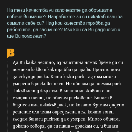
На тези качества ли започнахте да обръщате
повече внимание? Направихте ли си някакъв план за
самата себе си? Над кои качества трябва да
работите, да засилите? Или кои са Ви даденост и
ще Ви помогнат?
Да Ви кажа честно, аз наистина нямах време да си
помисля какво и как трябва да правя. Просто поех
за секунди риска. Като кажа риск - аз съм много
умерена в рисковете си. Не обичам да поемам риск.
Такъв мениджър съм. В личния ми живот е по
същият начин, не обичам рисковете. Винаги в
бизнеса има някакъв риск, но когато взимам дадено
решение или имам определена цел, която гоня,
гледам винаги рискът да е умерен. Много обичам,
докато говоря, да си пиша – драскам си, и винаги