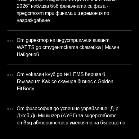
2026” навлиза във финалната си фаза -
предстоят три финала и церемония по
награждаване
От директор на индустриалния гигант
WATTS до студентската скамейка | Милен
Найденов
От локален клуб до №1 EMS верига в
България: Как се скалира бизнес с Golden
FitBody
От философия до успешно управление: Д-р
Джей Ди Минингер (АУБГ) за лидерството
отвъд авторитета и уменията на бъдещето.