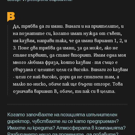
Да, трябва да ги имаш. Винаги и на приятелите, и
на познатите си, когато имат нужда от съвет,
им казвам, направи така, че да имаш вариант 1, 2, и
3. Поне два трябва да имаш, за да може, ако не
стане първият, да стане вторият. Имам една моя
много любима фраза, която казвам - тя също е
свързана с целите: цели са високо. Винаги го казвам
- цели се най-високо, дори да не стигнеш там, а
малко по-ниско, обаче пак ще бъдеш отгоре. Това
означава вариант В, обаче, ти пак си в целта.
Когато започвахте на позицията изпълнителен
директор, чувствахте ли се като предприемач?
Имахте ли кредита? Атмосферата в компанията?
Разбирането нещо да промените, да добавите?