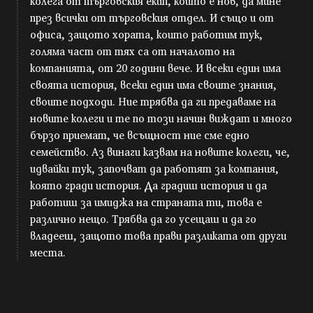
колега от търговския екип, който е нов, да мине
през всички от търговския отдел. И също и от
офиса, защото хората, които работим тук,
голяма част от тях са от началото на
компанията, от 20 години вече. И всеки един има
своята история, всеки един има своите знания,
своите подходи. Ние трябва да ги предаваме на
новите колеги и те по този начин виждат и много
бързо приемат, че всъщност ние сме едно
семейство. Аз винаги казвам на новите колеги, че,
идвайки тук, започват да работят за компания,
която гради история. Да градиш история и да
работиш за имиджа на страната ти, това е
различно нещо. Трябва да го усещаш и да го
владееш, защото това прави разликата от други
места.