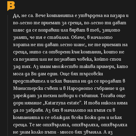
Да, не са. Вече компанията е утвърдена на пазара и
по-лесно те приемат за среща, по-лесно ти дават
шанс да се поправиш или вярват в теб, защото
знаят, че тя е стабилна. Обаче, в началото
хората не ти дават лесно шанс, не те приемат на
среща, нито са отворени към компании, които не
са познати или не познават човека, който стои
зад тях. Аз имам множество такива примери, като
мога да Ви дам един. Още бях търговски
представител и исках вината ни да се продават в
Министерски съвет и в Народното събрание и да
зареждат за техни поводи и събития. Тогава още
дори нямаше „Katarzyna estate”. И това никога няма
да го забравя. Аз бях в началото на пътя си в
компанията и се обаждах всеки Божи ден и исках
среща. Те ме отхвърляха, отхвърляха, отхвърляха
не знам колко пъти - много бях звъняла. А аз