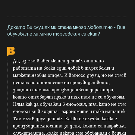
Докато Ви слушах ми стана много любопитно - Вие
обучавате ли лично търговския си екип?
Да, аз съм в абсолютен детайл относно
работата на всеки един човек в търговския и
маркетинговия отдел. И в много други, но не съм в
детайл по отношение на производството,
защото там има производствени директори,
които отговарят пряко и тях там не ги обучавам.
Няма как да обучаваш в енология, тъй като не съм
енолог или в лозята - агрономите и така нататък.
Там съм в друг детайл. Какво се случва, каква е
производителността за деня, която са направили
служителите, колко декара сме обхванали с всички