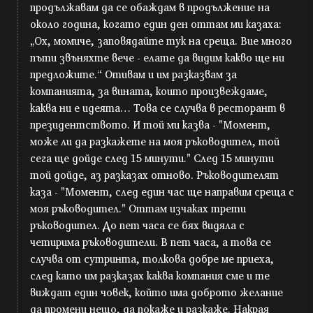
продължавам да се обаждам в продължение на
около година, когато един ден оттам ми казаха:
„Ох, момиче, заповядайте тук на среща. Вие много
пъти звъняхте вече - елате да видим какво ще ни
предложите.“ Отивам и им разказвам за
компанията, за вината, които произвеждаме,
каква ни е идеята… Това се случва в ресторант в
президентството. И той ми казва - "Момент,
може ли да разкажете на моя ръководител, той
сега ще дойде след 15 минути." След 15 минути
той дойде, аз разказах отново. Ръководителят
каза - "Момент, след един час ще направим среща с
моя ръководител." Оттам изчаках трети
ръководител. До пет часа се бях видяла с
четирима ръководители. В пет часа, а това се
случва от сутринта, толкова добре ме приеха,
след като им разказах каква компания сме и те
виждат един човек, който има доброто желание
да промени нещо, да покаже и разкаже. Накрая