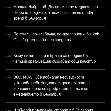
Мариан Найденов: Дигиталните медии много
скоро ще задминат телевизията по media
spend в България
По-смели, по-глобални, по-предприемчиви: как
Gen Z променя бизнес средата
Комуникационният бранш се обединява:
четири организации създават общ клъстър
BOX NOW: Световната несигурност
ускорява революцията в доставките, а
локърите вече се превръщат в част от
ежедневието в България
„Най-добър младежки стартъп в България