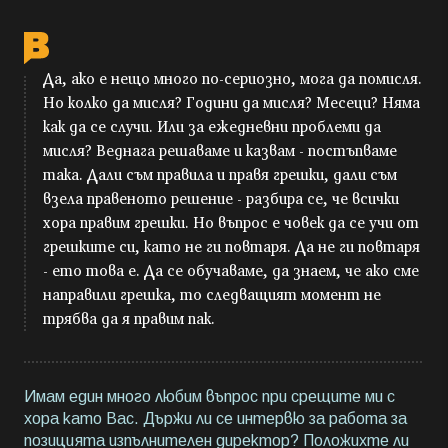
Да, ако е нещо много по-сериозно, мога да помисля.
Но колко да мисля? Години да мисля? Месеци? Няма
как да се случи. Или за ежедневни проблеми да
мисля? Веднага решаваме и казвам - постъпваме
така. Дали съм правила и правя грешки, дали съм
взела правеното решение - разбира се, че всички
хора правим грешки. Но въпрос е човек да се учи от
грешките си, като не ги повтаря. Да не ги повтаря
- ето това е. Да се обучаваме, да знаем, че ако сме
направили грешка, то следващият момент не
трябва да я правим пак.
Имам един много любим въпрос при срещите ми с
хора като Вас. Държи ли се интервю за работа за
позицията изпълнителен директор? Положихте ли