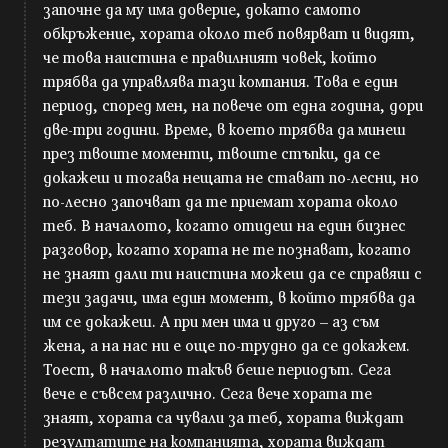
започне да му има доверие, докато самото
обкръжение, хората около теб повярват и видят,
че това наистина е правилният човек, който
трябва да управлява тази компания. Това е един
период, според мен, на повече от една година, дори
две-три години. Време, в което трябва да минеш
през твоите моменти, твоите стъпки, да се
докажеш и тогава нещата не стават по-лесни, но
по-лесно започват да те приемат хората около
теб. В началото, когато отидеш на един бизнес
разговор, когато хората не те познават, когато
не знаят дали ти наистина можеш да се справяш с
тези задачи, има един момент, в който трябва да
им се докажеш. А при мен има и друго – аз съм
жена, а на нас ни е още по-трудно да се докажем.
Тоест, в началото такъв беше периодът. Сега
вече е съвсем различно. Сега вече хората те
знаят, хората са чували за теб, хората виждат
резултатите на компанията, хората виждат