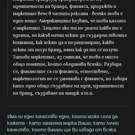
идентичност на бранда, финанси, продажби и
маркетинг вече в частта реклама - всичко това е
едно нещо. Американците казват, че това цялото
е маркетинг. Защото ако ти не знаеш каква ти е
идеята, по какъв начин искаш да създадеш твоята
компания, как искаш да я позиционираш, какво
искаш от този бранд, няма как да ти се получи.
Затова маркетинг, аз смятам, че това е много
общо понятие, което обединява всичко. Разбира
се, финансите са си финанси, естествено,
маркетологът не се занимава с финанси, но говоря
като едно общо създаване на идея, идентичност
на бранд, създаване на имидж и т.н..
Има ли едно качество едно, което може сега да
кажете - като запазена марка Ваша, като лично
качество, което винаги ще Ви извади от всяка