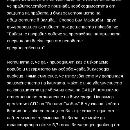
че правителството признава необходимостта от
защита на правата и благосъстоянието на
общностите в Залива." Според Бил МакКибън, друг
дългогодишен активист, пък решението показва, че
"Байдън е направил повече за премахване на мръсната
енергия от всеки един от неговите
предшественици".
Истината е, че да - природният газ е изкопаемо
гориво и изгарянето му освобождава въглероден
диоксид. Няма съмнение, че използването му допринася
за изменението на климата. Факт е и че увеличението
на капацитета ще увеличи дела на САЩ в номинално
отношение по отношение на въглерода. Например:
проектът СП2 на "Венчър Глобал" в Луизиана, който
вероятно - ако се осъществи - ще стане един от
най-големите терминали в света, ще може да
транспортира около 5,7 тона въглероден диоксид от