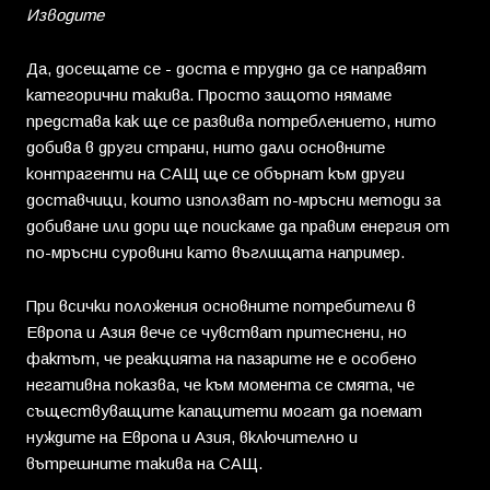
Изводите
Да, досещате се - доста е трудно да се направят
категорични такива. Просто защото нямаме
представа как ще се развива потреблението, нито
добива в други страни, нито дали основните
контрагенти на САЩ ще се обърнат към други
доставчици, които използват по-мръсни методи за
добиване или дори ще поискаме да правим енергия от
по-мръсни суровини като въглищата например.
При всички положения основните потребители в
Европа и Азия вече се чувстват притеснени, но
фактът, че реакцията на пазарите не е особено
негативна показва, че към момента се смята, че
съществуващите капацитети могат да поемат
нуждите на Европа и Азия, включително и
вътрешните такива на САЩ.