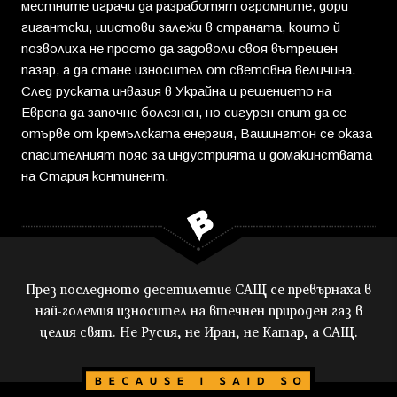
местните играчи да разработят огромните, дори
гигантски, шистови залежи в страната, които й
позволиха не просто да задоволи своя вътрешен
пазар, а да стане износител от световна величина.
След руската инвазия в Украйна и решението на
Европа да започне болезнен, но сигурен опит да се
отърве от кремълската енергия, Вашингтон се оказа
спасителният пояс за индустрията и домакинствата
на Стария континент.
През последното десетилетие САЩ се превърнаха в
най-големия износител на втечнен природен газ в
целия свят. Не Русия, не Иран, не Катар, а САЩ.