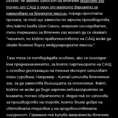
излезе, че именно износът на втечнен
природен газ
точно от САЩ е един от малкото варианти за
намаляване на вредните емисии
, поради простата
причина, че той ще замести по-мръсни производства.
Или както казва Шон Смили, енергиен изследовател,
тези терминали за втечнен газ могат да се окажат
"начинът, по който правителството на САЩ може да
окаже влияние върху международните емисии."
Тази теза се потвърждава особено, ако се погледне
към предназначението, за което партньорите на САЩ
и основни дестинации на техния експорт използват
тази суровина. Например - Китай използва втечнения
газ, за да замества въглищата за отопление. Факт,
който не може да бъде наречен неблагоприятен за
климата, точно обратното е. Индия пък го използва
за производство на торове, което влияе добре на
световната търговия и на продоволствената
сигурност. Германия пък купува американски втечнен