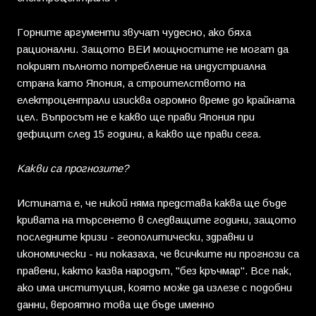
Горните аргументи звучат чудесно, ако бяха
рационални. Защото ВЕИ мощностите не могат да
покрият пълното потребление на индустриална
страна като Япония, а строителството на
електроцентрали изисква огромно време до крайната
цел. Въпросът не е какво ще прави Япония при
дефицит след 15 години, а какво ще прави сега.
Какви са прогнозите?
Истината е, че никой няма представа каква ще бъде
кривата на търсенето в следващите години, защото
последните кризи - геополитически, здравни и
икономически - ни показаха, че всичките ни прогнози са
правени, както казва народът, "без кръчмар". Все пак,
ако има институция, която може да излезе с подобни
данни, вероятно това ще бъде именно