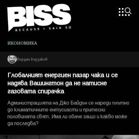
ИКОНОМИКА
Йордан Бързаков
Глобалният енергиен пазар чака и се
надява Вашингтон да не натисне
газовата спирачка
Администрацията на Джо Байдън се нареди плътно
до климатичните ентусиасти и притесни
половината свят. Има ли обаче защо и какво може
да последва?