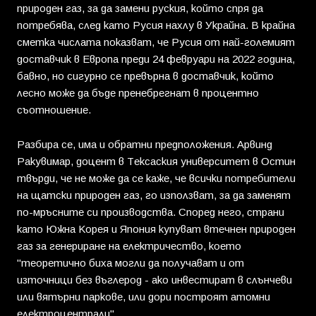
природен газ, за да замени руския, който спря да
потребява, след като Русия нахлу в Украйна. В крайна
сметка числата показват, че Русия от най-големият
доставчик в Европа преди 24 февруари на 2022 година,
бавно, но сигурно се превърна в доставчик, който
лесно може да бъде пренебрегнат в процентно
съотношение.
Разбира се, има и обратни предположения. Арвинд
Ракувимар, доцент в Тексаския университет в Остин
твърди, че не може да се каже, че всички потребители
на щатски природен газ, го използват, за да заменят
по-мръсните си производства. Според него, страни
като Южна Корея и Япония купуват втечнен природен
газ за генериране на електричество, което
"теоретично биха могли да получават и от
източници без въглерод - ако инвестират в слънчеви
или вятърни паркове, или дори построят атомни
електроцентрали".