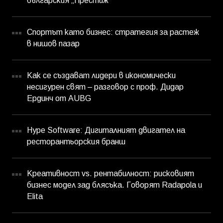
българския „Престиж“
Спортът като бизнес: стратегия за растеж
в нишов пазар
Как се създават лидери в икономически
несигурен свят – разговор с проф. Дидар
Ердинч от AUBG
Hype Software: Дигиталният двигател на
ресторантьорския бранш
Креативност vs. рентабилност: рисковият
бизнес модел зад блясъка. Говорят Radapola и
Elita