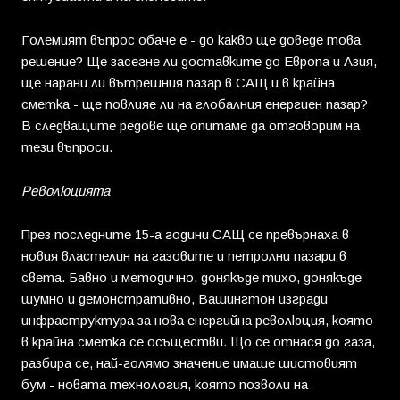
Големият въпрос обаче е - до какво ще доведе това
решение? Ще засегне ли доставките до Европа и Азия,
ще нарани ли вътрешния пазар в САЩ и в крайна
сметка - ще повлияе ли на глобалния енергиен пазар?
В следващите редове ще опитаме да отговорим на
тези въпроси.
Революцията
През последните 15-а години САЩ се превърнаха в
новия властелин на газовите и петролни пазари в
света. Бавно и методично, донякъде тихо, донякъде
шумно и демонстративно, Вашингтон изгради
инфраструктура за нова енергийна революция, която
в крайна сметка се осъществи. Що се отнася до газа,
разбира се, най-голямо значение имаше шистовият
бум - новата технология, която позволи на