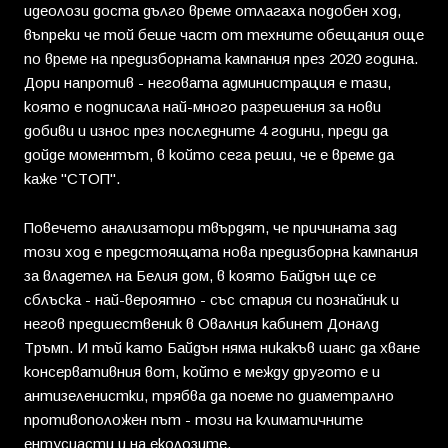
идеолози доста дълго време отлагаха подобен ход,
въпреки че той беше част от техните обещания още
по време на предизборната кампания през 2020 година.
Дори напротив - неговата администрация е тази,
която е подписала най-много разрешения за нови
добиви и износ през последните 4 години, преди да
дойде моментът, в който сега реши, че е време да
каже "СТОП".
Повечето анализатори твърдят, че причината зад
този ход е предстоящата нова предизборна кампания
за владетел на Белия дом, в която Байдън ще се
сблъска - най-вероятно - със стария си познайник и
негов предшественик в Овалния кабинет Доналд
Тръмп. И тъй като Байдън няма никакъв шанс да хване
консервативния вот, който е между другото е и
антизеленистки, трябва да поеме по диаметрално
противоположен път - този на климатичните
ентусиасти и на еколозите.