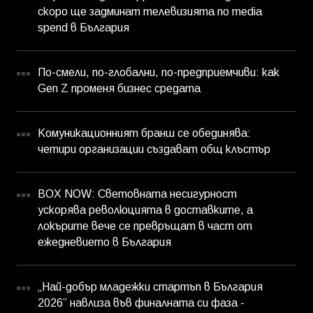
скоро ще задминат телевизията по media
spend в България
По-смели, по-глобални, по-предприемчиви: как
Gen Z променя бизнес средата
Комуникационният бранш се обединява:
четири организации създават общ клъстър
BOX NOW: Световната несигурност
ускорява революцията в доставките, а
локърите вече се превръщат в част от
ежедневието в България
„Най-добър младежки стартъп в България
2026” навлиза във финалната си фаза -