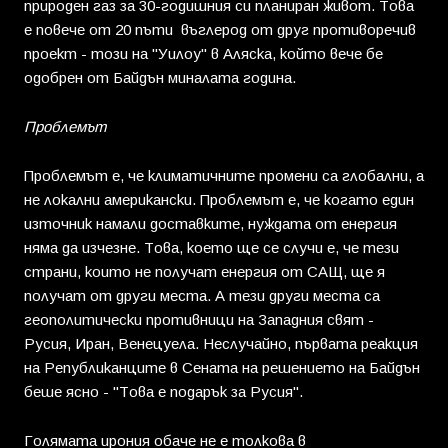
природен газ за 30-годишния си планиран живот. Това
е повече от 20 пъти въглерод от друг противоречив
проект - този на "Уилоу" в Аляска, който вече бе
одобрен от Байдън миналата година.
Проблемът
Проблемът е, че климатичните промени са глобални, а
не локални американски. Проблемът е, че когато един
източник намали доставките, нуждата от енергия
няма да изчезне. Това, което ще се случи е, че тези
страни, които не получат енергия от САЩ, ще я
получат от други места. А тези други места са
геополитически противници на Западния свят -
Русия, Иран, Венецуела. Неслучайно, първата реакция
на Републиканците в Сената на решението на Байдън
беше ясно - "Това е подарък за Русия".
Голямата ирония обаче не е толкова в