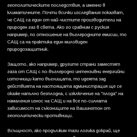
геополитическите последствия, а именно в
климатичните. Почти всички изследвания показват,
че САЩ са един от най-чистите производители на
природен газ в света. Ако го сравним с руския
например, по отношение на въглеродните емисии, то
САЩ са на практика един миловиден
природозащитник.
Защото, ако например, другите страни заместят
газа от САЩ с по-въглеродно интензивни енергийни
източници като въглищата, то идеята зад
действията на настоящата администрация ще се
окаже напълно безплодна, с изключение на "плода" на
намаления износ на САЩ и на все по-силната
зависимост на съюзниците на Вашингтон от
геополитически противници.
Всъщност, ако продължим тази логика докрай, ще