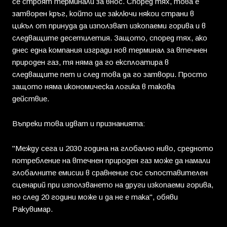
се строят терминали за внос. Според тях, това е
затворен кръг, който ще заключи някои страни в
цикъл от принуда да използват изкопаеми горива и в
следващите десетилетия. Защото, според тях, ако
днес една компания изгради нов терминал за втечнен
природен газ, тя няма да го експлоатира в
следващите пет и след това да го затвори. Просто
защото няма икономическа логика в такова
действие.
Въпреки това идват и признанията:
"Между сега и 2030 година на глобално ниво, средното
потребление на втечнен природен газ може да намали
глобалните емисии в сравнение със съпоставителен
сценарий при използването на други изкопаеми горива,
но след 20 години може и да не е така", обяви
Ракувимар.