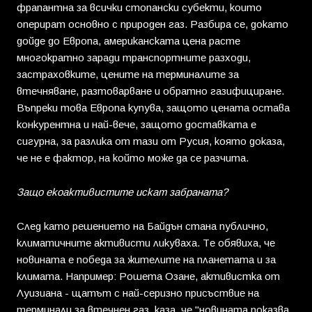
фрапантна за всички стопански субекти, които
оперират основно с природен газ. Разбира се, докато
дойде до Европа, американската цена расте
многократно заради транспортните разходи,
застраховките, цените на терминалите за
втечняване, разтоварване и обратно газифициране.
Въпреки това Европа купува, защото цената остава
конкурентна и най-вече, защото доставката е
сигурна, за разлика от тази от Русия, която доказа,
че не е фактор, на който може да се разчита.
Защо екоактивистите искат забраната?
След като решението на Байдън стана публично,
климатичните активисти ликуваха. Те обявиха, че
новината е победа за жителите на планетата и за
климата. Например: Рошета Озане, активистка от
Луизиана - щатът с най-серизно присъствие на
терминали за втечнен газ, каза, че "новината показва,