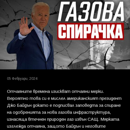
05 Февруари, 2024
Отчаяните времена изискват отчаяни мерки.
Вероятно това си е мислел американският президент
Джо Байдън докато е подписвал заповедта за спиране
на одобренията за нова газова инфраструктура,
изнасяща втечнен природен газ извън САЩ. Мярката
изглежда отчаяна, защото Байдън и неговите