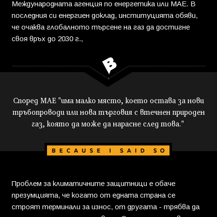
Международната агенция по енергетика или МАЕ. В
последния си енергиен доклад, институцията обяви,
че очаква глобалното търсене на газ да достигне
своя връх до 2030 г.,
Според МАЕ "има малко място, което остава за нови
тръбопроводи или нова търговия с втечнен природен
газ, която да може да нарасне след това."
Проблем за климатичните защитници е обаче
презумцията, че когато от едната страна се
строят терминали за износ, от другата - трябва да