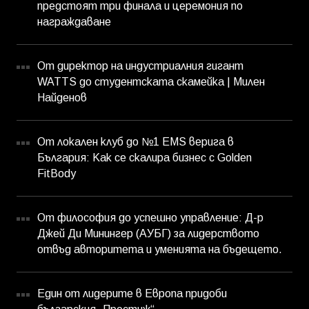
предстоят три финала и церемония по
награждаване
От директор на индустриалния гигант
WATTS до студентската скамейка | Милен
Найденов
От локален клуб до №1 EMS верига в
България: Как се скалира бизнес с Golden
FitBody
От философия до успешно управление: Д-р
Джей Ди Минингер (АУБГ) за лидерството
отвъд авторитета и уменията на бъдещето.
Един от лидерите в Европа придоби