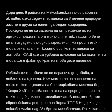
Дори днес в района на Мексиканския залив работят
активно цели седем терминала за втечнен природен
газ, пет други са напът да бъдат изградени.
Последните не са засегнати от решението на
администрацията от миналия петък, защото вече
имат издадени валидни разрешения. На прост език
това означава, че - когато всички терминали са
готови - САЩ ще са удвоили износния си капацитет и
това ще е факт до края на това десетилетие.
Революцията обаче не се ограничи до добива, а
повлия и на цената. Към момента на писането на
този текст, цената на бенчмарковата местна борса
"Хенри Хъб" показва спот цена на природния газ от
малко над 2 долара за мегаватчас. В същото време
европейската референтна борса TTF в Нидерландия
показва малко над 28 евро за мегаватчас. Разликата е