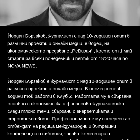
Йордан Бързаков, журналист с над 10-годишен опит в
различни проекти и онлайн медии, е водещ на
икономическото предаване „РеВизия“ , което от 1 май
стартира всеки понеделник и петък от 18:20 часа по
NOVA NEWS.
Йордан Бързаков е журналист с над 10-годишен опит в
различни проекти и онлайн медии. В последните 4
години той работи в Клуб Z. Работата му е свързана
основно с икономическа и финансова журналистика,
следи тясно теми, свързани с енергетиката и
строителството. Професионалните му интереси го
отвеждат на редица международни и вътрешни
конференции и събития, задава, коментира и