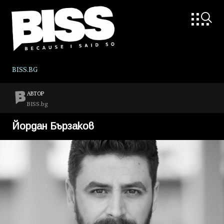
BISS.BG
АВТОР
BISS.bg
Йордан Бързаков