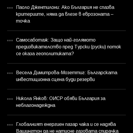
Паоло Джентилони: Ако България не спазва
критериите, няма да влезе в еврозоната –
точка
Самосаботаж: Защо най-голямото
предизвикателство пред Турски (руски) поток
се оказа геополитиката?
Весела Димитрова-Мозеттиг: Българската
инвестиционна сцена буди резерви
Никола Янков: ОИСР обяви България за
неблагонадеждна
Глобалният енергиен пазар чака и се надява
Вашингтон да не натисне газовата спирачка