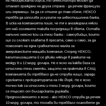
на Нюйоркската борса, то инвеститори могат да
станат граждани на друга страна - да речем французи
или германци. За да се стигне до там обаче, НЕКСО
трябва да използва услугите на инвестиционна банка.
В иска на компанията пише, че тя е ангажирала някои
от най-големите такива посредници в света. Остава
напълно неясно кои са тези банки - самоубийци, които
ще си сложат главата в пресата, само и само, за да
помогнат на една сравнително малка за
американските мащаби компания. Според НЕКСО,
капитализацията й се движи някъде в рамките на
между 8 и 12 млрд. долара. Не е ясно на каква база са
изчислени тези сметки, защото на практика в САЩ
компанията би трябвало да не струва нищо, заради
сделката с прокуратурата на Ню Йорк. Не е ясно
точно как са изчислени и тези 3 млрд. долара, които
се търсят от българската държава.
Предположението е ясно - ако НЕКСО струва да речем
10 млрд. долара, то тогава би трябвало плановете да