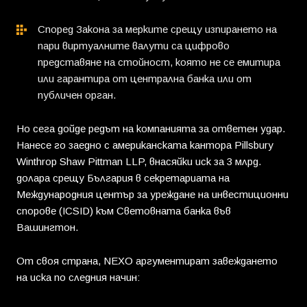
Според Закона за мерките срещу изпирането на
пари виртуалните валути са цифрово
представяне на стойност, която не се емитира
или гарантира от централна банка или от
публичен орган.
Но сега дойде редът на компанията за ответен удар.
Нанесе го заедно с американската кантора Pillsbury
Winthrop Shaw Pittman LLP, внасяйки иск за 3 млрд.
долара срещу България в секретариата на
Международния център за уреждане на инвестиционни
спорове (ICSID) към Световната банка във
Вашингтон.
От своя страна, NEXO аргументират завеждането
на иска по следния начин: