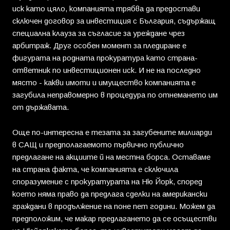
иск като цяло, компанията трябва да предостави
сключен договор за инвестиция с България, съдържащ
специална клауза за съгласие за уреждане чрез
арбитраж. Друг особен момент за пледиране е
фигурата на родната прокуратура като страна-
ответник по инвестиционен иск. И не на последно
място - какви имоти и имущество компанията е
загубила неправомерно в процедура по отнемането им
от държавата.
Още по-интересна е тезата за загубените милиарди
в САЩ и предполагаемото първично публично
предлагане на акциите й на местна борса. Оставаме
на страна факта, че компанията е сключила
споразумение с прокуратурата на Ню Йорк, според
което няма право да предлага сделки на американски
граждани в продължение на поне пет години. Можем да
предположим, че макар предлагането да се осъществи