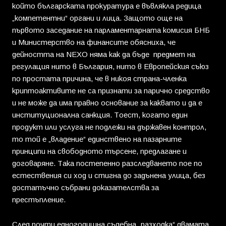
който българската прокуратура е въвлякла редица
„компетентни“ органи и лица. Защото още на
първото заседание на парламентарната комисия БНБ
и Министерство на финансите обясниха, че
дейността на NEXO няма как да бъде предмет на
регулация нито в България, нито в Европейския съюз
по простата причина, че в никоя страна-членка
криптоактивите не са признати за парично средство
и не може да има правно основание за каквато и да е
институционална санкция. Тоест, когато един
продукт или услуга не подлежи на държавен контрол,
то той е „владение“ единствено на пазарните
принципи на свободното търсене, предлагане и
договаряне. Така постепенно разследването пое по
естествения си ход и стигна до задънена улица, без
достатъчно събрани доказателства за
престъпление.
След почти едногодишна съдебна „разходка“ двамата