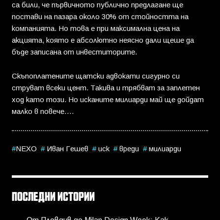
са били, че първичното публично предлагане ще
постави на пазара около 30% от стойността на
компанията. Но това е при максимална цена на
акцията, която е абсолютно неясно дали щеше да
бъде записана от инвеститорите.
Скъпоплатените щатски адвокати сигурно си
струват всеки цент. Такива и трябват за заплетен
ход като този. Но исканите милиарди май ще дойдат
малко в повече….
NEXO
Иван Гешев
иск
вреди
милиарди
ПОСЛЕДНИ ИСТОРИИ