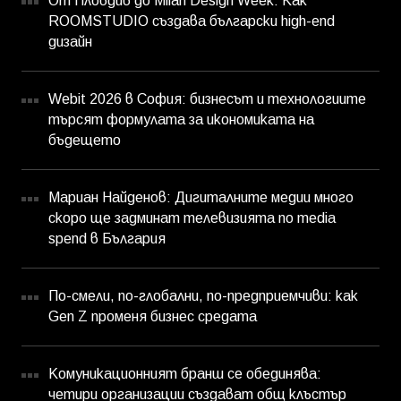
От Пловдив до Milan Design Week: Как
ROOMSTUDIO създава български high-end
дизайн
Webit 2026 в София: бизнесът и технологиите
търсят формулата за икономиката на
бъдещето
Мариан Найденов: Дигиталните медии много
скоро ще задминат телевизията по media
spend в България
По-смели, по-глобални, по-предприемчиви: как
Gen Z променя бизнес средата
Комуникационният бранш се обединява:
четири организации създават общ клъстър