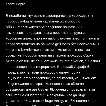
партньори“.
В неговите тукашни магистратски ръце казусът
придоби наказателен характер и се сдоби с
обвинителен лист със следните по-различни
измерения: за организирана престъпна група с
користни цели, пране на пари, данъчни престъпления и
предоставянето на банкова дейност без необходимия
лиценз и компютърни измами. Но имаше и още за
добавяне. Говорителят на главния прокурор Сийка
Милева обяви, че един от клиентите е човек, свързван
с финансиране на тероризъм. Борислав Сарафов,
тогава зам.-главен прокурор и директор на
националното следствие, се притесни, че „някои от
свидетелите са изразили опасения за своята
сигурност, те ще бъдат включени в програмата за
защита на свидетели“. А за финал и за да бъде
драмата пълна, там някъде между изявленията лично