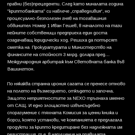
правни (без)прецеденти. След като миналата година
"криптобанката" си навлече „справедливия“, но
процесуално-безполезен гняв на тогавашния
обвинител Номер 1 Иван Гешев, в началото на тази
нейните собственици предприеха един доста
озадачаващ юридически ход. Решиха да потърсят
сметка на Прокуратурата и Министерство на
финансите на стойност 3 млрд. долара пред…
Международния арбитраж към Световната банка във
Вашингтон.
По някаква странна ирония сагата се пренесе отново
на полето на възмездието, откъдето и започна.
Защото неприятностите за NЕXO тръгнаха именно
от САЩ. И едно злощастно извънсъдебно
споразумение с тяхната Комисия за ценни книжа и
борси, която установи, че компанията е предлагала
продукти за крипто кредитиране без надлежната им
регистрация, т.е. в нарушение на правилата.