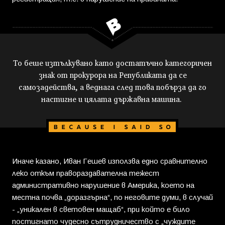
То беше изтълкувано като достатъчно категоричен
знак от прокурора на Републиката да се
самозадейства, а веднага след това побърза да го
настигне и цялата държавна машина.
Иначе казано, Иван Гешев използва едно сравнително
леко откъм правораздавателна тежест
административно нарушение в Америка, което на
местна почва „доразгърна“, по неговите думи, в случай
- „уникален в световен мащаб“, при който е било
постигнато чудесно сътрудничество с „чуждите