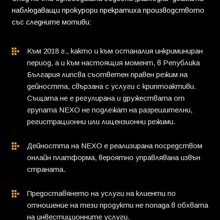
наблюдаващи прокурори прекратиха производството
със следните мотиви:
Към 2018 г., както и към останалия инкриминиран
период, а и към настоящия момент, в Република
България липсва съответен правен режим на
дейността, свързана с услуги с криптоактиви.
Същата не е регулирана и дружествата от
групата NEXO не подлежат на разрешителни,
регистрационни или лицензионни режими.
Дейността на NEXO е реализирана посредством
онлайн платформа, вероятно управлявана извън
страната.
Предоставянето на услуги на клиенти по
отношение на тези продукти не попада в обхвата
на инвестиционните услуги.