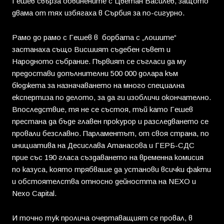
Гешев свърза обвинените с Цветан Василев, защото
двама от тях избягаха в Сърбия за по-сигурно.
Рамо до рамо с Гешев в борбата с „лошите“
застанаха също Висшият съдебен съвет и
Народното събрание. Първият се съгласи да му
предостави допълнителни 500 000 долара към
бюджета за назначаването на много специална
експертиза по делото, за да ги изобличи окончателно.
Впоследствие, тя не се състоя, тъй като Гешев
престана да бъде главен прокурор и разследването се
провали безславно. Парламентът, от своя страна, по
инициатива на Десислава Атанасова и ГЕРБ-СДС
прие със 190 гласа създаването на временна комисия
по казуса, която трябваше да установи всички факти
и обстоятелства относно дейността на NEXO и
Nexo Capital.
И точно тук пролича очертаващият се провал, в