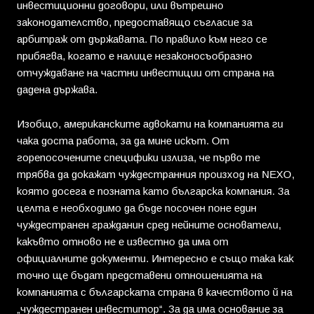
инвестиционни договори, или вътрешно
законодателство, предоставящо съгласие за
арбитраж от държавата. По правило към него се
прибягва, когато е налице незаконосъобразно
отчуждаване на частни инвестиции от страна на
дадена държава.
Изобщо, американските адвокати на компанията ги
чака доста работа, за да мине искът. От
горепосочените специфики излиза, че първо те
трябва да докажат чуждестранния произход на NEXO,
която досега е позната като българска компания. За
целта е необходимо да бъде посочен поне един
чуждестранен гражданин сред нейните основатели,
какъвто отново не е известно да има от
официалните документи. Интересно е също така как
точно ще бъдат представени отношенията на
компанията с българската страна в качеството й на
„чуждестранен инвеститор“. За да има основание за