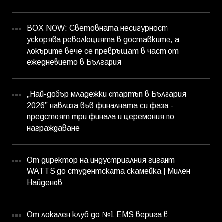
BOX NOW: Световната несигурност
ускорява революцията в доставките, а
локърите вече се превръщат в част от
ежедневието в България
„Най-добър младежки стартъп в България
2026” навлиза във финалната си фаза -
предстоят три финала и церемония по
награждаване
От директор на индустриалния гигант
WATTS до студентската скамейка | Милен
Найденов
От локален клуб до №1 EMS верига в