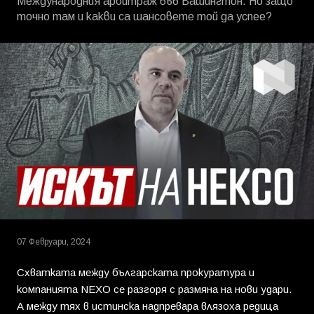
Международния арбитраж във Вашингтон. Но защо
точно там и какви са шансовете той да успее?
07 Февруари, 2024
Схватката между българската прокуратура и
компанията NEXO се разгоря с размяна на нови удари.
А между тях в истинска надпревара влязоха редица