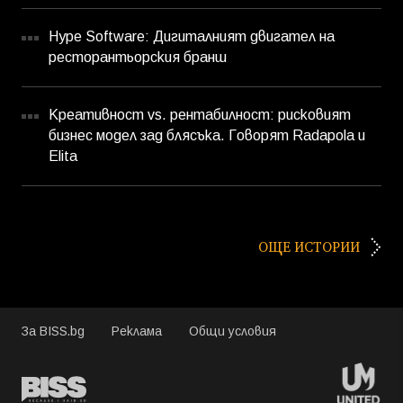
Hype Software: Дигиталният двигател на
ресторантьорския бранш
Креативност vs. рентабилност: рисковият
бизнес модел зад блясъка. Говорят Radapola и
Elita
ОЩЕ ИСТОРИИ
За BISS.bg
Реклама
Общи условия