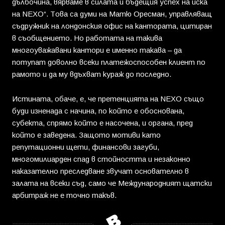
дълбочина, вярваме в силата и бъдещия успех на иска
на NЕXO“. Това са думи на Матю Оресман, управляващ
съдружник на лондонския офис на кантората, цитиран
в съобщението. Но работата на такива
многоуважавани кантори е именно такава – да
потупат доволно всеки платежоспособен клиент по
рамото и да му вдъхват кураж до последно.
Истината, обаче, е, че претенцията на NEXO също
буди изненада с начина, по който е обоснована,
субекта, спрямо който е насочена, и органа, пред
който е заведена. Защото мотиви като
репутационни щети, финансови загуби,
многомилиарден спад в стойността и незаконно
наказателно преследване звучат основателно в
залата на всеки съд, само че Международният щатски
арбитраж не е точно такъв.