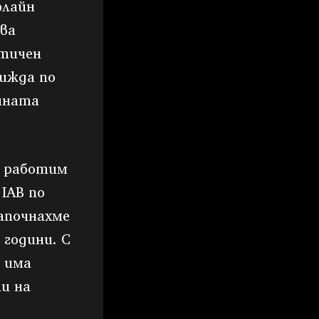
флайн
ова
стичен
вижда по
йната
а работим
IAB по
апочнахме
 години. С
 има
ли на