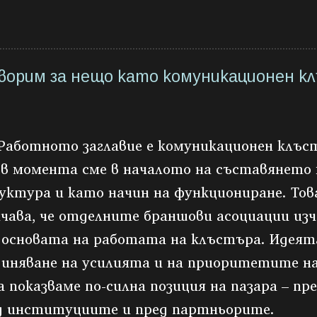
ворим за нещо като комуникационен к
 Работното заглавие е комуникационен клъс
 в момента сме в началото на съставянето
уктура и като начин на функциониране. Тов
ачава, че отделните браншови асоциации изч
в основата на работата на клъстъра. Идеята
диняване на усилията и на приоритетите на
а показваме по-силна позиция на пазара – пре
д институциите и пред партньорите.