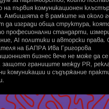
дум за партньорство, който постав
 на първия комуникационен клъстър
. Амбицията е в рамките на около 
т да изгради обща структура, коят
по професионални стандарти, измер
ние, AI политики и авторски права.
ателя на БАПРА Ива Григорова
ционният бизнес вече не може да се
, защото границите между PR, рекл
и комуникации и съдържание практи
и.