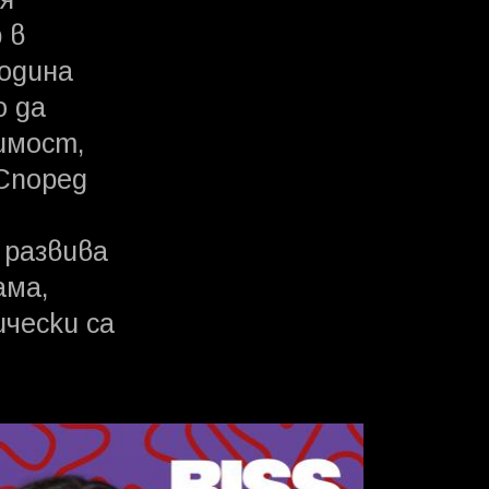
я
 в
година
о да
имост,
 Според
 развива
ама,
чески са