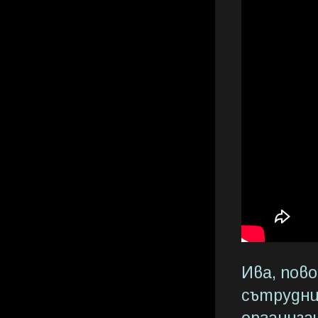
Ива, пов
сътрудни