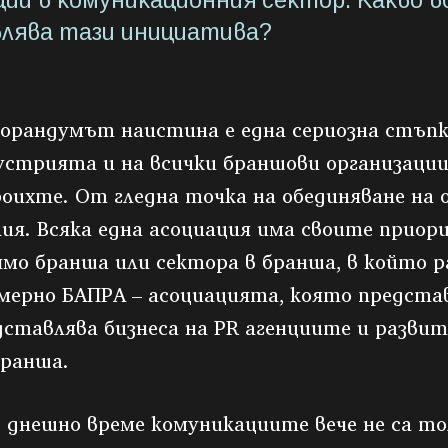
ции в комуникационния сектор. Какво 
лява тази инициатива?
орандумът наистина е една сериозна стъпк
устрията и на всички браншови организации
роихте. От гледна точка на обединяване на
лия. Всяка една асоциация има своите прио
ямо бранша или сектора в бранша, в който 
мерно БАПРА – асоциацията, която предста
дставлява бизнеса на PR агенциите и разви
бранша.
в днешно време комуникациите вече не са то