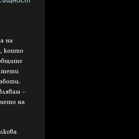
всъщност
а на
, които
 общите
ритети
работи.
влявам –
тието на
лкова