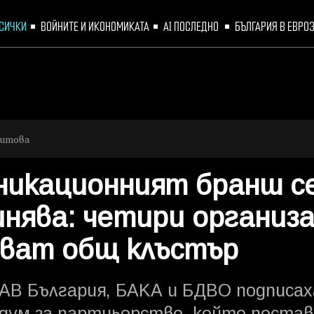
СИЧКИ
ВОЙНИТЕ И ИКОНОМИКАТА
AI ПОСЛЕДНО 
БЪЛГАРИЯ В ЕВРО
ритова
никационният бранш с
инява: четири организ
ават общ клъстър
IAB България, БАКА и БДВО подписах