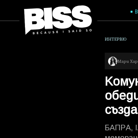
В
ИНТЕРВЮ
Мари Ха
Кому
обед
създ
БАПРА, 