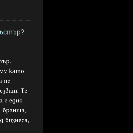
лъстър?
тър.
 му като
а не
езват. Те
 е едно
 бранша,
д бизнеса,