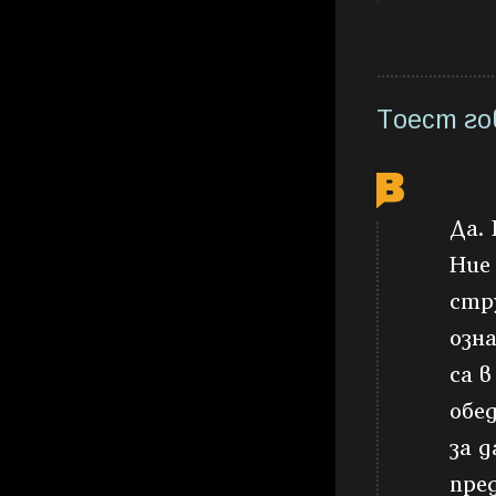
Тоест го
Да.
Ние
стр
озн
са 
обе
за д
пре