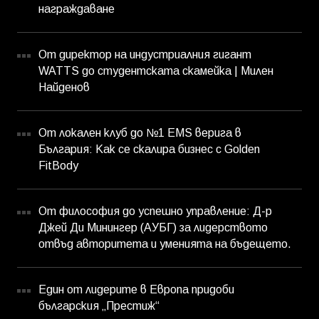
награждаване
От директор на индустриалния гигант
WATTS до студентската скамейка | Милен
Найденов
От локален клуб до №1 EMS верига в
България: Как се скалира бизнес с Golden
FitBody
От философия до успешно управление: Д-р
Джей Ди Минингер (АУБГ) за лидерството
отвъд авторитета и уменията на бъдещето.
Един от лидерите в Европа придоби
българския „Престиж“