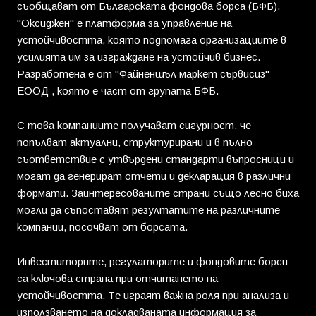
съобщават от Българската фондова борса (БФБ).
"Оксиджен" е платформа за управление на
устойчивостта, която подпомага организациите в
усилията им за изграждане на устойчив бизнес.
Разработена е от "Файненшъл маркет сървисиз"
ЕООД , която е част от групата БФБ.
С това компаниите получават сигурност, че
попълват актуални, структурирани и в пълно
съответствие с утвърдени стандарти въпросници и
могат да генерират отчети и декларация в различни
формати. Заинтересованите страни също лесно биха
могли да съпоставят резултатите на различните
компании, посочват от борсата.
Инвеститорите, регулаторите и фондовите борси
са ключова страна при отчитането на
устойчивостта. Те играят важна роля при анализа и
използването на докладваната информация за