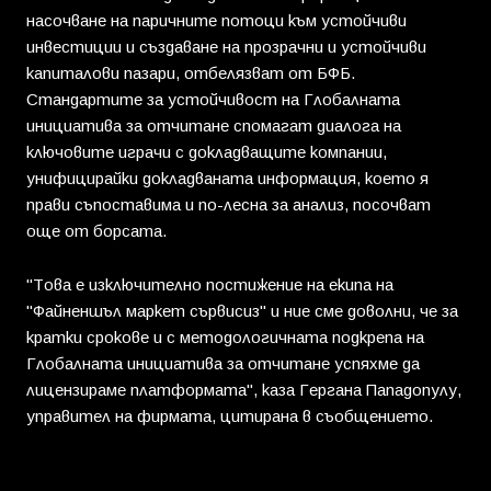
насочване на паричните потоци към устойчиви
инвестиции и създаване на прозрачни и устойчиви
капиталови пазари, отбелязват от БФБ.
Стандартите за устойчивост на Глобалната
инициатива за отчитане спомагат диалога на
ключовите играчи с докладващите компании,
унифицирайки докладваната информация, което я
прави съпоставима и по-лесна за анализ, посочват
още от борсата.
"Това е изключително постижение на екипа на
"Файненшъл маркет сървисиз" и ние сме доволни, че за
кратки срокове и с методологичната подкрепа на
Глобалната инициатива за отчитане успяхме да
лицензираме платформата", каза Гергана Пападопулу,
управител на фирмата, цитирана в съобщението.