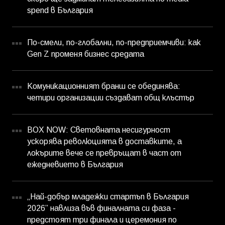
spend в България
По-смели, по-глобални, по-предприемчиви: как
Gen Z променя бизнес средата
Комуникационният бранш се обединява:
четири организации създават общ клъстър
BOX NOW: Световната несигурност
ускорява революцията в доставките, а
локърите вече се превръщат в част от
ежедневието в България
„Най-добър младежки стартъп в България
2026” навлиза във финалната си фаза -
предстоят три финала и церемония по