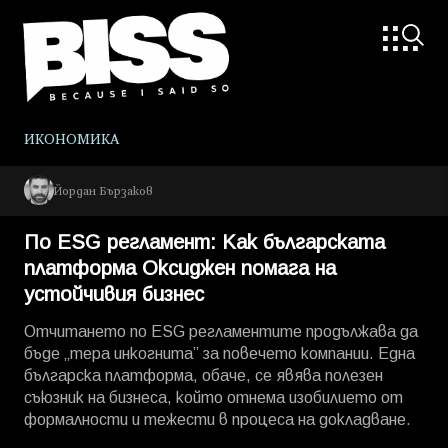
ИКОНОМИКА
Йордан Бързаков
По ESG регламент: Как българската
платформа Оксиджен помага на
устойчивия бизнес
Отчитането по ESG регламентите продължава да
бъде „тера инкогнита” за повечето компании. Една
българска платформа, обаче, се явява полезен
съюзник на бизнеса, който отнема изобилието от
формалности и тежести в процеса на докладване.