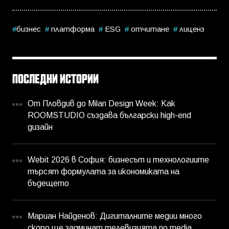
бизнес
платформа
ESG
отчитане
лиценз
ПОСЛЕДНИ ИСТОРИИ
От Пловдив до Milan Design Week: Как
ROOMSTUDIO създава български high-end
дизайн
Webit 2026 в София: бизнесът и технологиите
търсят формулата за икономиката на
бъдещето
Мариан Найденов: Дигиталните медии много
скоро ще задминат телевизията по media