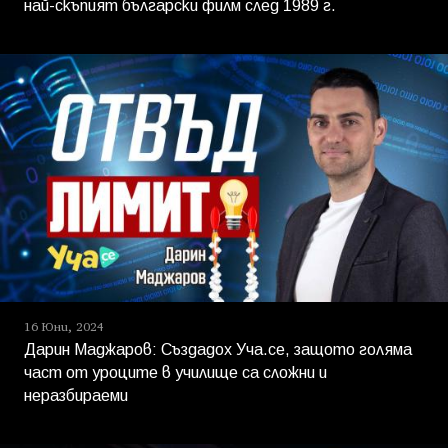
най-скъпият български филм след 1989 г.
16 Юни, 2024
Дарин Маджаров: Създадох Уча.се, защото голяма
част от уроците в училище са сложни и
неразбираеми