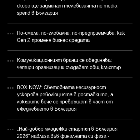
скоро ще задминат телевизията по media
spend в България
По-смели, по-глобални, по-предприемчиви: как
Gen Z променя бизнес средата
Комуникационният бранш се обединява:
четири организации създават общ клъстър
BOX NOW: Световната несигурност
ускорява революцията в доставките, а
локърите вече се превръщат в част от
ежедневието в България
„Най-добър младежки стартъп в България
2026” навлиза във финалната си фаза -