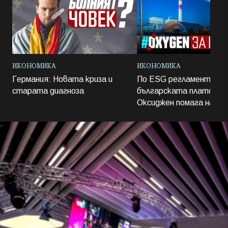
ИКОНОМИКА
ИКОНОМИКА
Германия: Новата криза и
По ESG регламент: Ка
старата диагноза
българската платфор
Оксиджен помага на ус
бизнес