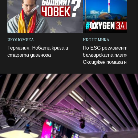
ИКОНОМИКА
ИКОНОМИКА
Германия: Новата криза и
По ESG регламент: Ка
старата диагноза
българската платфор
Оксиджен помага на ус
бизнес