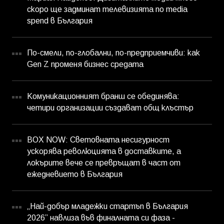
скоро ще задминат телевизията по media
spend в България
По-смели, по-глобални, по-предприемчиви: как
Gen Z променя бизнес средата
Комуникационният бранш се обединява:
четири организации създават общ клъстър
BOX NOW: Световната несигурност
ускорява революцията в доставките, а
локърите вече се превръщат в част от
ежедневието в България
„Най-добър младежки стартъп в България
2026” навлиза във финалната си фаза -