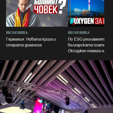
ИКОНОМИКА
ИКОНОМИКА
Германия: Новата криза и
По ESG регламент: Ка
старата диагноза
българската платфор
Оксиджен помага на ус
бизнес