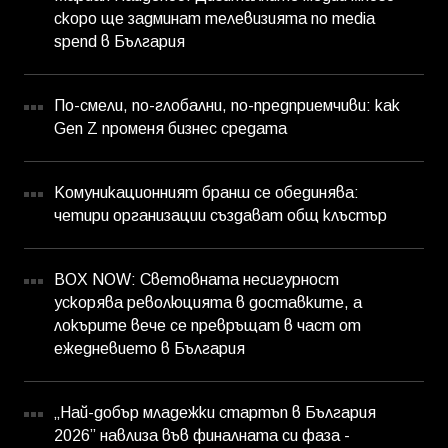
скоро ще задминат телевизията по media
spend в България
По-смели, по-глобални, по-предприемчиви: как
Gen Z променя бизнес средата
Комуникационният бранш се обединява:
четири организации създават общ клъстър
BOX NOW: Световната несигурност
ускорява революцията в доставките, а
локърите вече се превръщат в част от
ежедневието в България
„Най-добър младежки стартъп в България
2026” навлиза във финалната си фаза -